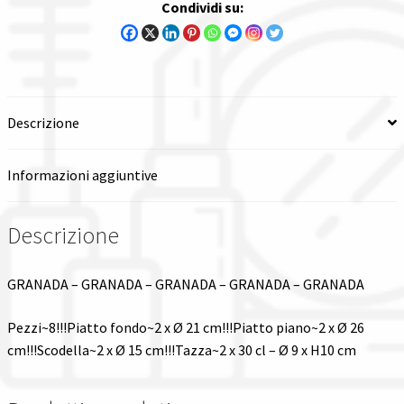
Condividi su:
Spedizioni in italia
Tutte le categorie dei prodotti
Descrizione
Wishlist
Informazioni aggiuntive
Checkout
Il mio account
Descrizione
GRANADA – GRANADA – GRANADA – GRANADA – GRANADA
Pezzi~8!!!Piatto fondo~2 x Ø 21 cm!!!Piatto piano~2 x Ø 26
cm!!!Scodella~2 x Ø 15 cm!!!Tazza~2 x 30 cl – Ø 9 x H10 cm