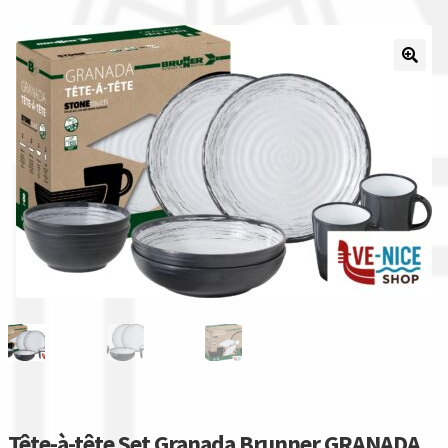
Il nostro gruppo acquisti
La nostra azienda
Condizioni generali
Acquisti in rete pubblica amministrazione
Assicurazione integrativa Garanzia3
Bonus fiscali 2025
Diritto di recesso
Garanzia del produttore
Tête-à-tête Set Granada Brunner GRANADA