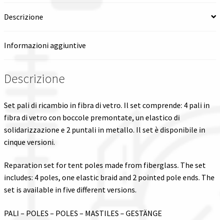
Descrizione
Spedizioni in italia
Tutte le categorie dei prodotti
Informazioni aggiuntive
Wishlist
Descrizione
Checkout
Set pali di ricambio in fibra di vetro. Il set comprende: 4 pali in
fibra di vetro con boccole premontate, un elastico di
Il mio account
solidarizzazione e 2 puntali in metallo. Il set è disponibile in
cinque versioni.
Reparation set for tent poles made from fiberglass. The set
includes: 4 poles, one elastic braid and 2 pointed pole ends. The
set is available in five different versions.
PALI – POLES – POLES – MASTILES – GESTÄNGE