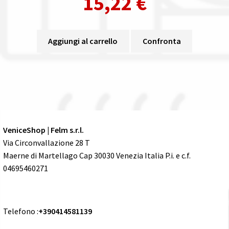
15,22
€
Aggiungi al carrello
Confronta
VeniceShop | Felm s.r.l.
Via Circonvallazione 28 T
Maerne di Martellago Cap 30030 Venezia Italia P.i. e c.f.
04695460271
Telefono :
+390414581139