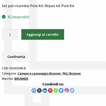
Gestione resi
Set pali ricambio Pole Kit-Repair kit Pole Kit
Guida all’utilizzo del sito
82 disponibili
Pagamenti
Set
Aggiungi al carrello
pali
Privacy policy
ricambio
Pole
Confronta
Kit
Confronta
Brunner
Confronta
PALI
COD:
0103039N-B
quantità
Categorie:
Camper e campeggio Brunner
,
PALI Brunner
I nostri negozi
Marchio:
BRUNNER
Condividi su:
Riepilogo ordine
Spedizioni in europa