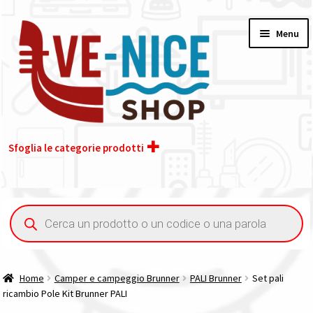
Vai
Vai
Menu
alla
al
navigazione
contenuto
Sfoglia le categorie prodotti
Home
Ricerca
prodotti
Acquisto iva 4% (agevolata)
Chi siamo
Home
Camper e campeggio Brunner
PALI Brunner
Set pali
ricambio Pole Kit Brunner PALI
Contatti