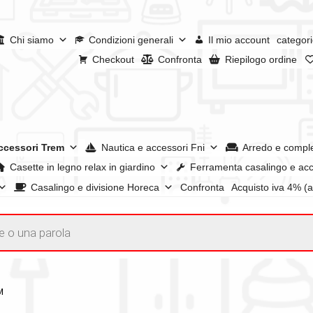
Chi siamo
Condizioni generali
Il mio account
categori
Checkout
Confronta
Riepilogo ordine
ccessori Trem
Nautica e accessori Fni
Arredo e compl
Casette in legno relax in giardino
Ferramenta casalingo e acc
Casalingo e divisione Horeca
Confronta
Acquisto iva 4% (
enerali
Confronta
Confronta
I nostri negozi
Riepilogo ordine
e dei prodotti
Wishlist
Checkout
Il mio account
M