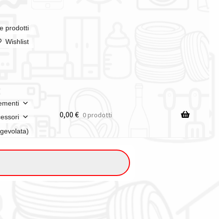
e prodotti
Wishlist
ementi
0,00
€
0 prodotti
essori
agevolata)