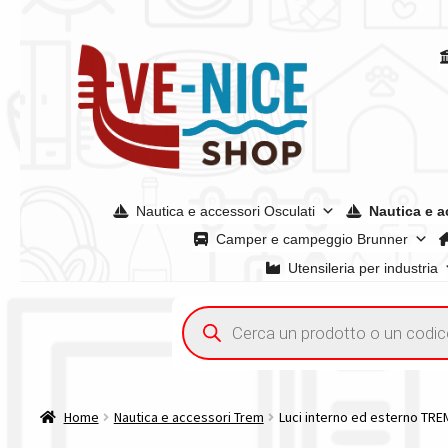
Vai
Vai
alla
al
navigazione
contenuto
Nautica e accessori Osculati
Nautica e a
Camper e campeggio Brunner
Utensileria per industria
Home
Acquisto iva 4% (agevolata)
Chi siamo
Condizioni g
Ricerca
prodotti
Spedizioni in europa
Spedizioni in italia
Tutte le categori
Home
Nautica e accessori Trem
Luci interno ed esterno TRE