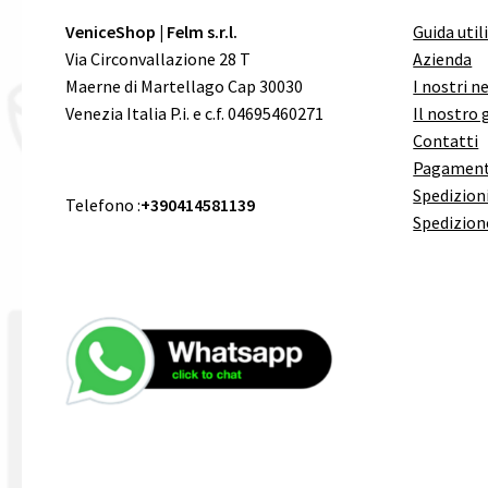
VeniceShop | Felm s.r.l.
Guida util
Via Circonvallazione 28 T
Azienda
Maerne di Martellago Cap 30030
I nostri n
Venezia Italia P.i. e c.f. 04695460271
Il nostro 
Contatti
Pagament
Spedizioni
Telefono :
+390414581139
Spedizion