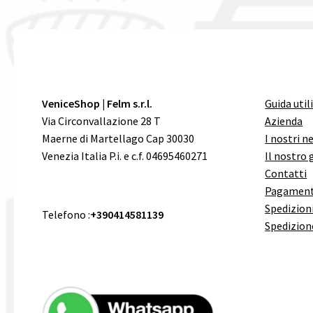
VeniceShop | Felm s.r.l.
Guida util
Via Circonvallazione 28 T
Azienda
Maerne di Martellago Cap 30030
I nostri n
Venezia Italia P.i. e c.f. 04695460271
Il nostro 
Contatti
Pagament
Spedizioni
Telefono :
+390414581139
Spedizion