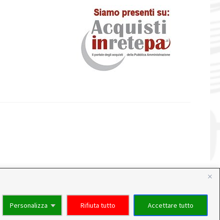
Personalizza
Rifiuta tutto
Accettare tutto
attività. Per questo motivo, gli ordini di alcuni reparti