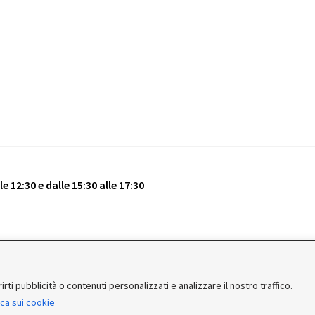
e 12:30 e dalle 15:30 alle 17:30
vati.
rti pubblicità o contenuti personalizzati e analizzare il nostro traffico.
ica sui cookie
 e corrieri potrebbero sospendere o rallentare temporaneamente le 