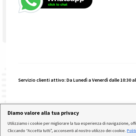
Servizio clienti attivo: Da Lunedì a Venerdì dalle 10:30 all
© 2026 Realizzato da
VeniceShop.it
- Tutti i diritti riser
Diamo valore alla tua privacy
Utilizziamo i cookie per migliorare la tua esperienza di navigazione, offri
Cliccando “Accetta tutti”, acconsenti al nostro utilizzo dei cookie.
Polit
In occasione delle FERIE ESTIVE, alcune aziende produttrici