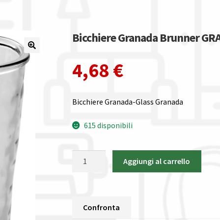
Bicchiere Granada Brunner G
4,68
€
Bicchiere Granada-Glass Granada
615 disponibili
Bicchiere
Aggiungi al carrello
Granada
Brunner
GRANADA
quantità
Confronta