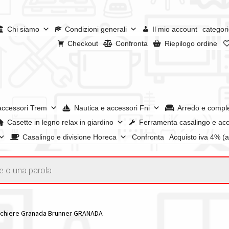
Chi siamo
Condizioni generali
Il mio account
categori
Checkout
Confronta
Riepilogo ordine
accessori Trem
Nautica e accessori Fni
Arredo e compl
Casette in legno relax in giardino
Ferramenta casalingo e acc
Casalingo e divisione Horeca
Confronta
Acquisto iva 4% (
enerali
Confronta
Confronta
I nostri negozi
Riepilogo ordine
e dei prodotti
Wishlist
Checkout
Il mio account
cchiere Granada Brunner GRANADA