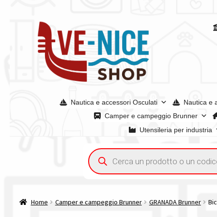
Vai
Vai
alla
al
navigazione
contenuto
Nautica e accessori Osculati
Nautica e 
Camper e campeggio Brunner
Utensileria per industria
Home
Acquisto iva 4% (agevolata)
Chi siamo
Condizioni g
Ricerca
prodotti
Spedizioni in europa
Spedizioni in italia
Tutte le categori
Home
Camper e campeggio Brunner
GRANADA Brunner
Bi