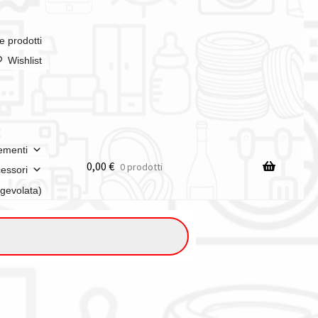
e prodotti
Wishlist
ementi
0,00
€
0 prodotti
essori
agevolata)