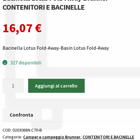
Gestione resi
CONTENITORI E BACINELLE
Guida all’utilizzo del sito
16,07
€
Pagamenti
Bacinella Lotus Fold-Away-Basin Lotus Fold-Away
Privacy policy
327 disponibili
Confronta
Bacinella
Confronta
Aggiungi al carrello
Lotus
Fold-
I nostri negozi
Away
Brunner
Confronta
Riepilogo ordine
CONTENITORI
E
COD:
0203068N.C70-B
Spedizioni in europa
BACINELLE
Categorie:
Camper e campeggio Brunner
,
CONTENITORI E BACINELLE