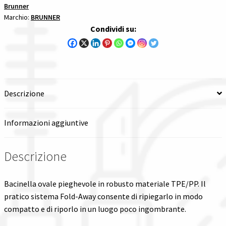
Brunner
quantità
Marchio:
BRUNNER
Spedizioni in italia
Condividi su:
Tutte le categorie dei prodotti
Wishlist
Descrizione
Checkout
Informazioni aggiuntive
Il mio account
Descrizione
Bacinella ovale pieghevole in robusto materiale TPE/PP. Il
pratico sistema Fold-Away consente di ripiegarlo in modo
compatto e di riporlo in un luogo poco ingombrante.