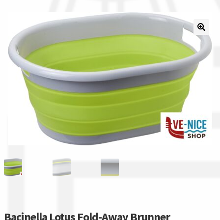
Il nostro gruppo acquisti
La nostra azienda
Condizioni generali
Acquisti in rete pubblica amministrazione
Assicurazione integrativa Garanzia3
Bonus fiscali 2025
Diritto di recesso
Garanzia del produttore
Bacinella Lotus Fold-Away Brunner