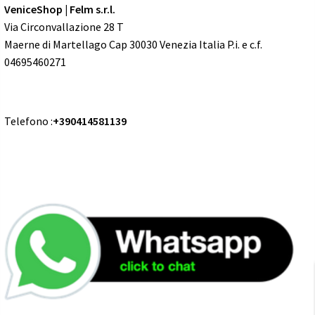
VeniceShop | Felm s.r.l.
Via Circonvallazione 28 T
Maerne di Martellago Cap 30030 Venezia Italia P.i. e c.f.
04695460271
Telefono :
+390414581139