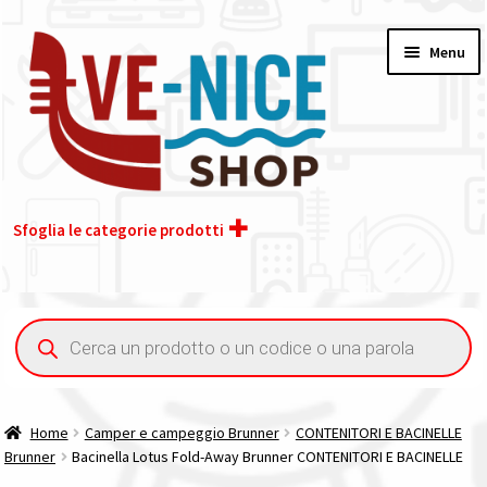
Vai
Vai
Menu
alla
al
navigazione
contenuto
Sfoglia le categorie prodotti
Home
Ricerca
prodotti
Acquisto iva 4% (agevolata)
Chi siamo
Home
Camper e campeggio Brunner
CONTENITORI E BACINELLE
Brunner
Bacinella Lotus Fold-Away Brunner CONTENITORI E BACINELLE
Contatti