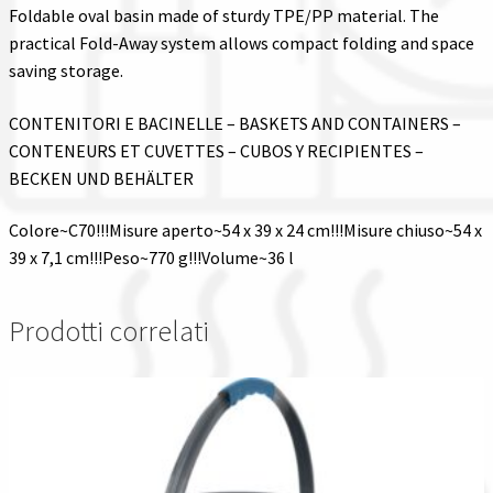
Foldable oval basin made of sturdy TPE/PP material. The
practical Fold-Away system allows compact folding and space
saving storage.
CONTENITORI E BACINELLE – BASKETS AND CONTAINERS –
CONTENEURS ET CUVETTES – CUBOS Y RECIPIENTES –
BECKEN UND BEHÄLTER
Colore~C70!!!Misure aperto~54 x 39 x 24 cm!!!Misure chiuso~54 x
39 x 7,1 cm!!!Peso~770 g!!!Volume~36 l
Prodotti correlati