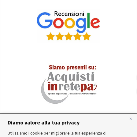
Diamo valore alla tua privacy
In occasione delle FERIE ESTIVE, alcune aziende
Utilizziamo i cookie per migliorare la tua esperienza di
produttrici e corrieri potrebbero sospendere o rallentare