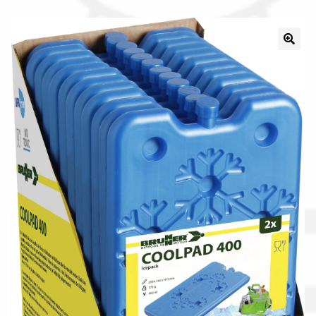
Il nostro gruppo acquisti
La nostra azienda
Condizioni generali
Acquisti in rete pubblica amministrazione
Assicurazione integrativa Garanzia3
Bonus fiscali 2025
Diritto di recesso
Garanzia del produttore