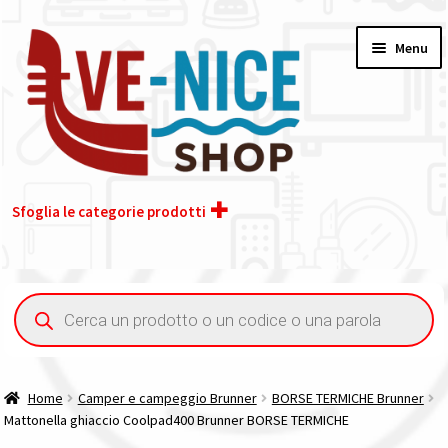
Vai
Vai
Menu
alla
al
navigazione
contenuto
Sfoglia le categorie prodotti
Home
Ricerca
prodotti
Acquisto iva 4% (agevolata)
Chi siamo
Home
Camper e campeggio Brunner
BORSE TERMICHE Brunner
Mattonella ghiaccio Coolpad400 Brunner BORSE TERMICHE
Contatti