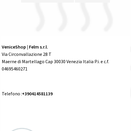
VeniceShop | Felm s.r.l.
Via Circonvallazione 28 T
Maerne di Martellago Cap 30030 Venezia Italia P.i. e c.f.
04695460271
Telefono :
+390414581139