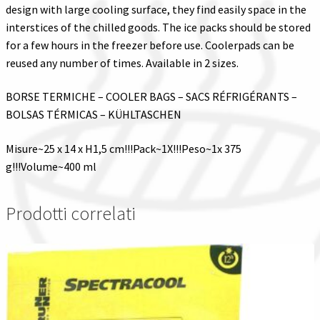
design with large cooling surface, they find easily space in the
interstices of the chilled goods. The ice packs should be stored
for a few hours in the freezer before use. Coolerpads can be
reused any number of times. Available in 2 sizes.
BORSE TERMICHE – COOLER BAGS – SACS RÉFRIGÉRANTS –
BOLSAS TÉRMICAS – KÜHLTASCHEN
Misure~25 x 14 x H1,5 cm!!!Pack~1X!!!Peso~1x 375
g!!!Volume~400 ml
Prodotti correlati