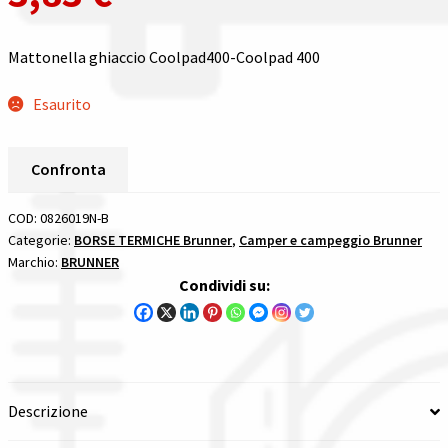
Spedizioni in italia
Mattonella ghiaccio Coolpad400-Coolpad 400
Tutte le categorie dei prodotti
Esaurito
Wishlist
Confronta
Checkout
COD:
0826019N-B
Categorie:
BORSE TERMICHE Brunner
,
Camper e campeggio Brunner
Il mio account
Marchio:
BRUNNER
Condividi su:
Descrizione