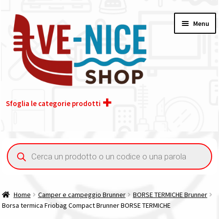
Vai
Vai
Menu
alla
al
navigazione
contenuto
Sfoglia le categorie prodotti
Home
Ricerca
prodotti
Acquisto iva 4% (agevolata)
Chi siamo
Home
Camper e campeggio Brunner
BORSE TERMICHE Brunner
Borsa termica Friobag Compact Brunner BORSE TERMICHE
Contatti