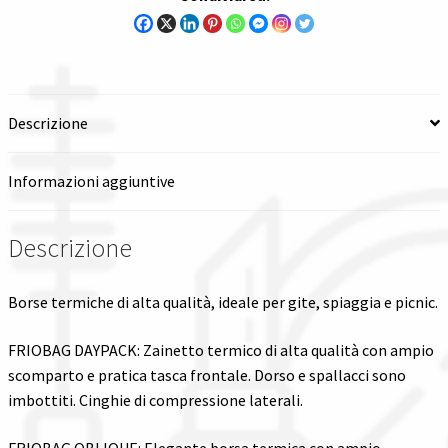
Spedizioni in italia
Tutte le categorie dei prodotti
Descrizione
Wishlist
Informazioni aggiuntive
Checkout
Descrizione
Il mio account
Borse termiche di alta qualità, ideale per gite, spiaggia e picnic.
FRIOBAG DAYPACK: Zainetto termico di alta qualità con ampio
scomparto e pratica tasca frontale. Dorso e spallacci sono
imbottiti. Cinghie di compressione laterali.
FRIOBAG OBLIQUE: Elegante borsa termica con ampio