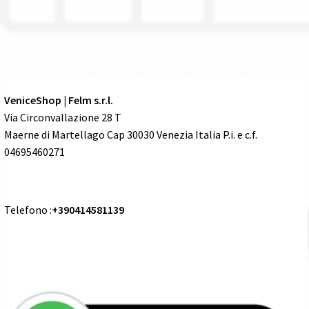
VeniceShop | Felm s.r.l.
Via Circonvallazione 28 T
Maerne di Martellago Cap 30030 Venezia Italia P.i. e c.f.
04695460271
Telefono :
+390414581139