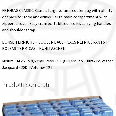
FRIOBAG CLASSIC: Classic large volume cooler bag with plenty
of space for food and drinks. Large main compartment with
zippered cover. Easy transportable due to its carrying handles
and shoulder strap.
BORSE TERMICHE – COOLER BAGS – SACS RÉFRIGÉRANTS –
BOLSAS TÉRMICAS – KÜHLTASCHEN
Misure~34 x 23 x 8,5 cm!!!Peso~250 g!!!Tessuto~100% Polyester
Jacquard 420D!!!Volume~12 l
Prodotti correlati