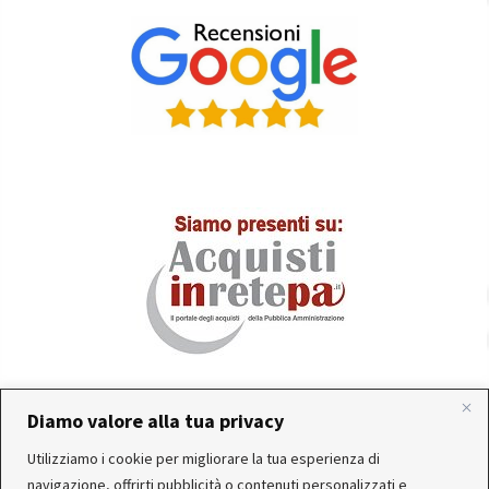
Diamo valore alla tua privacy
In occasione delle FERIE ESTIVE, alcune aziende
Utilizziamo i cookie per migliorare la tua esperienza di
produttrici e corrieri potrebbero sospendere o rallentare
Servizio clienti attivo: Da Lunedì a Venerdì dalle 10:30 alle
navigazione, offrirti pubblicità o contenuti personalizzati e