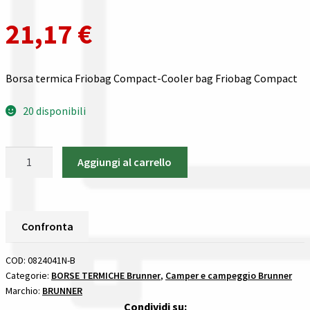
Gestione resi
21,17
€
Guida all’utilizzo del sito
Borsa termica Friobag Compact-Cooler bag Friobag Compact
Pagamenti
20 disponibili
Privacy policy
Confronta
Borsa
Aggiungi al carrello
termica
Friobag
Confronta
Compact
Brunner
I nostri negozi
Confronta
BORSE
TERMICHE
COD:
0824041N-B
Riepilogo ordine
quantità
Categorie:
BORSE TERMICHE Brunner
,
Camper e campeggio Brunner
Marchio:
BRUNNER
Spedizioni in europa
Condividi su: