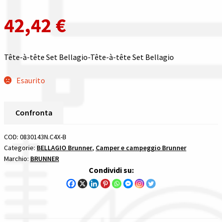
Gestione resi
42,42
€
Guida all’utilizzo del sito
Pagamenti
Tête-à-tête Set Bellagio-Tête-à-tête Set Bellagio
Esaurito
Privacy policy
Confronta
Confronta
Confronta
COD:
0830143N.C4X-B
Categorie:
BELLAGIO Brunner
,
Camper e campeggio Brunner
Marchio:
BRUNNER
I nostri negozi
Condividi su:
Riepilogo ordine
Spedizioni in europa