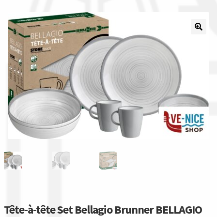
Il nostro gruppo acquisti
La nostra azienda
Condizioni generali
Acquisti in rete pubblica amministrazione
Assicurazione integrativa Garanzia3
Bonus fiscali 2025
Diritto di recesso
Garanzia del produttore
Tête-à-tête Set Bellagio Brunner BELLAGIO