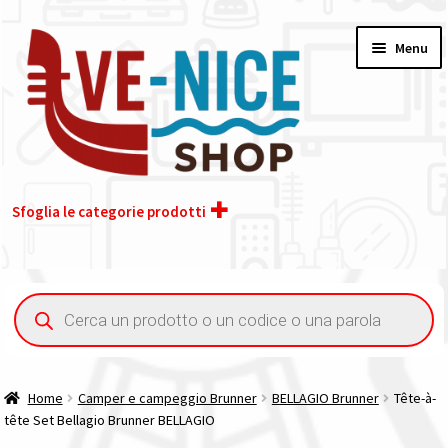
Vai
Vai
Menu
alla
al
navigazione
contenuto
Sfoglia le categorie prodotti
Home
Ricerca
prodotti
Acquisto iva 4% (agevolata)
Chi siamo
Home
Camper e campeggio Brunner
BELLAGIO Brunner
Tête-à-
tête Set Bellagio Brunner BELLAGIO
Contatti