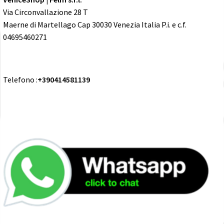
Via Circonvallazione 28 T
Maerne di Martellago Cap 30030 Venezia Italia P.i. e c.f.
04695460271
Telefono :
+390414581139