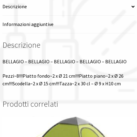
Descrizione
Spedizioni in italia
Informazioni aggiuntive
Tutte le categorie dei prodotti
Descrizione
Wishlist
Checkout
BELLAGIO – BELLAGIO – BELLAGIO – BELLAGIO – BELLAGIO
Pezzi~8!!!Piatto fondo~2 x Ø 21 cm!!!Piatto piano~2 x Ø 26
Il mio account
cm!!!Scodella~2 x Ø 15 cm!!!Tazza~2 x 30 cl – Ø 9 x H10 cm
Prodotti correlati