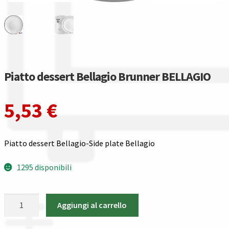
Gestione resi
Guida all’utilizzo del sito
Pagamenti
Piatto dessert Bellagio Brunner BELLAGIO
Privacy policy
5,53
€
Confronta
Confronta
Piatto dessert Bellagio-Side plate Bellagio
I nostri negozi
1295 disponibili
Riepilogo ordine
Piatto
Aggiungi al carrello
dessert
Spedizioni in europa
Bellagio