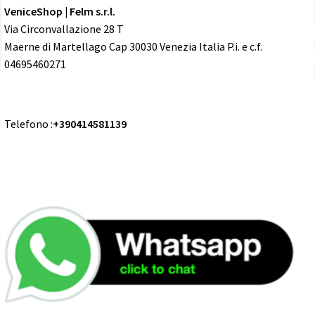
VeniceShop | Felm s.r.l.
Via Circonvallazione 28 T
Maerne di Martellago Cap 30030 Venezia Italia P.i. e c.f.
04695460271
Telefono :
+390414581139