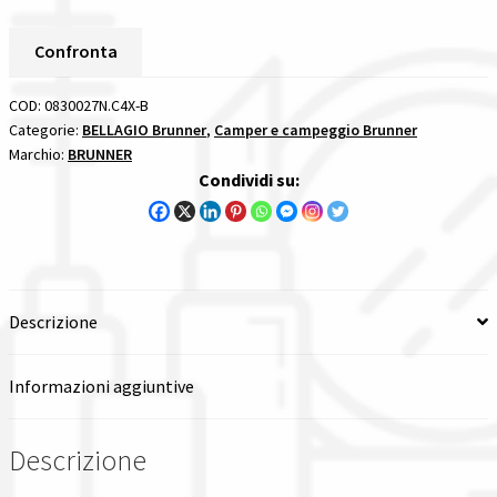
Brunner
Spedizioni in italia
BELLAGIO
Confronta
quantità
Tutte le categorie dei prodotti
COD:
0830027N.C4X-B
Categorie:
BELLAGIO Brunner
,
Camper e campeggio Brunner
Marchio:
BRUNNER
Wishlist
Condividi su:
Checkout
Il mio account
Descrizione
Informazioni aggiuntive
Descrizione