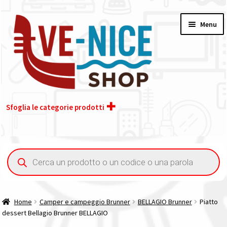
Vai
Vai
Menu
alla
al
navigazione
contenuto
Sfoglia le categorie prodotti
Home
Ricerca
prodotti
Acquisto iva 4% (agevolata)
Chi siamo
Home
Camper e campeggio Brunner
BELLAGIO Brunner
Piatto
dessert Bellagio Brunner BELLAGIO
Contatti