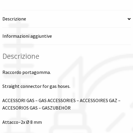
Spedizioni in italia
Descrizione
Tutte le categorie dei prodotti
Informazioni aggiuntive
Wishlist
Descrizione
Checkout
Raccordo portagomma.
Il mio account
Straight connector for gas hoses.
ACCESSORI GAS – GAS ACCESSORIES – ACCESSOIRES GAZ –
ACCESORIOS GAS – GASZUBEHÖR
Attacco~2x Ø 8 mm