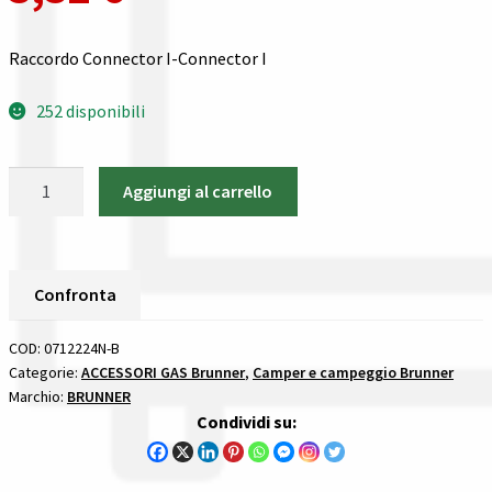
Gestione resi
Raccordo Connector I-Connector I
Guida all’utilizzo del sito
252 disponibili
Pagamenti
Raccordo
Privacy policy
Aggiungi al carrello
Connector
I
Confronta
Brunner
ACCESSORI
Confronta
Confronta
GAS
quantità
COD:
0712224N-B
I nostri negozi
Categorie:
ACCESSORI GAS Brunner
,
Camper e campeggio Brunner
Marchio:
BRUNNER
Riepilogo ordine
Condividi su:
Spedizioni in europa