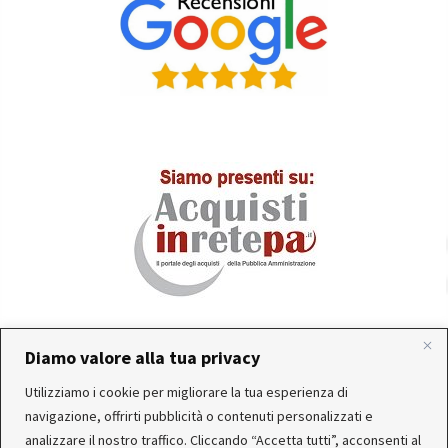
Diamo valore alla tua privacy
In occasione delle FERIE ESTIVE, alcune aziende
Utilizziamo i cookie per migliorare la tua esperienza di
produttrici e corrieri potrebbero sospendere o rallentare
Servizio clienti attivo: Da Lunedì a Venerdì dalle 10:30 alle
navigazione, offrirti pubblicità o contenuti personalizzati e
temporaneamente le attività. Per questo motivo, gli
12:30 e dalle 15:30 alle 17:30
analizzare il nostro traffico. Cliccando “Accetta tutti”, acconsenti al
ordini di alcuni reparti (Utensileria - Ferramenta - arredo)