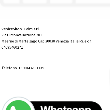
VeniceShop | Felm s.r.l.
Via Circonvallazione 28 T
Maerne di Martellago Cap 30030 Venezia Italia P.i. e c.f.
04695460271
Telefono :
+390414581139