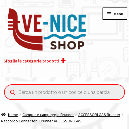
Vai
Vai
Menu
alla
al
navigazione
contenuto
Sfoglia le categorie prodotti
Home
Ricerca
prodotti
Acquisto iva 4% (agevolata)
Chi siamo
Home
Camper e campeggio Brunner
ACCESSORI GAS Brunner
Raccordo Connector I Brunner ACCESSORI GAS
Contatti