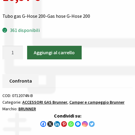
Gestione resi
Tubo gas G-Hose 200-Gas hose G-Hose 200
Guida all’utilizzo del sito
361 disponibili
Pagamenti
Tubo
Privacy policy
Aggiungi al carrello
gas
G-
Confronta
Hose
200
Confronta
Confronta
Brunner
ACCESSORI
COD:
0712074N-B
I nostri negozi
GAS
Categorie:
ACCESSORI GAS Brunner
,
Camper e campeggio Brunner
Marchio:
BRUNNER
quantità
Riepilogo ordine
Condividi su:
Spedizioni in europa