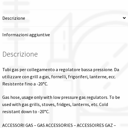
Spedizioni in italia
Descrizione
Tutte le categorie dei prodotti
Informazioni aggiuntive
Wishlist
Descrizione
Checkout
Tubi gas per collegamento a regolatore bassa pressione. Da
Il mio account
utilizzare con grill a gas, fornelli, frigoriferi, lanterne, ecc.
Resistente fino a -20°C.
Gas hose, usage only with low pressure gas regulators. To be
used with gas grills, stoves, fridges, lanterns, etc. Cold
resistant down to -20°C.
ACCESSORI GAS – GAS ACCESSORIES – ACCESSOIRES GAZ –