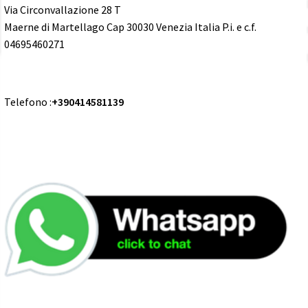
Via Circonvallazione 28 T
Maerne di Martellago Cap 30030 Venezia Italia P.i. e c.f.
04695460271
Telefono :
+390414581139