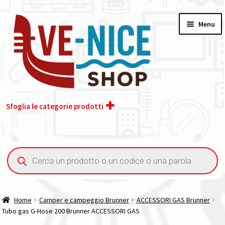
Vai
Vai
Menu
alla
al
navigazione
contenuto
Sfoglia le categorie prodotti
Home
Ricerca
prodotti
Acquisto iva 4% (agevolata)
Chi siamo
Home
Camper e campeggio Brunner
ACCESSORI GAS Brunner
Tubo gas G-Hose 200 Brunner ACCESSORI GAS
Contatti