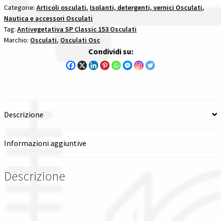
antivegetative
Categorie:
Articoli osculati
,
Isolanti, detergenti, vernici Osculati
,
Spedizioni in italia
Nautica e accessori Osculati
osculati
Tag:
Antivegetativa SP Classic 153 Osculati
quantità
Marchio:
Osculati
,
Osculati Osc
Tutte le categorie dei prodotti
Condividi su:
Wishlist
Checkout
Descrizione
Il mio account
Informazioni aggiuntive
Descrizione