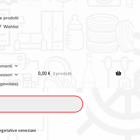
e prodotti
Wishlist
ementi
0,00
€
0 prodotti
essori
agevolata)
vegetative veneziani