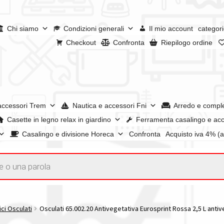
Chi siamo
Condizioni generali
Il mio account
categori
Checkout
Confronta
Riepilogo ordine
accessori Trem
Nautica e accessori Fni
Arredo e compl
Casette in legno relax in giardino
Ferramenta casalingo e acc
Casalingo e divisione Horeca
Confronta
Acquisto iva 4% (
enerali
Confronta
Confronta
I nostri negozi
Riepilogo ordine
e dei prodotti
Wishlist
Checkout
Il mio account
ici Osculati
Osculati 65.002.20 Antivegetativa Eurosprint Rossa 2,5 L anti