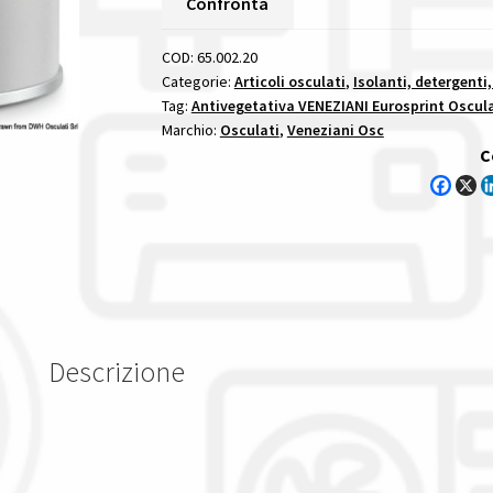
Confronta
2,5
L
COD:
65.002.20
antivegetative
Categorie:
Articoli osculati
,
Isolanti, detergenti,
Tag:
Antivegetativa VENEZIANI Eurosprint Oscula
veneziani
Marchio:
Osculati
,
Veneziani Osc
quantità
C
Descrizione