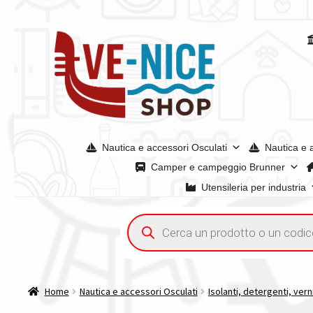
Vai
Vai
alla
al
navigazione
contenuto
Nautica e accessori Osculati
Nautica e 
Camper e campeggio Brunner
Utensileria per industria
Home
Acquisto iva 4% (agevolata)
Chi siamo
Condizioni g
Ricerca
prodotti
Spedizioni in europa
Spedizioni in italia
Tutte le categori
Home
Nautica e accessori Osculati
Isolanti, detergenti, vern