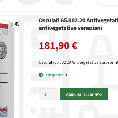
Osculati 65.002.20 Antivegetat
antivegetative veneziani
181,90
€
Osculati 65.002.20 Antivegetativa Eurosprint
3 disponibili
Osculati
Aggiungi al carrello
65.002.20
Antivegetativa
Eurosprint
Rossa