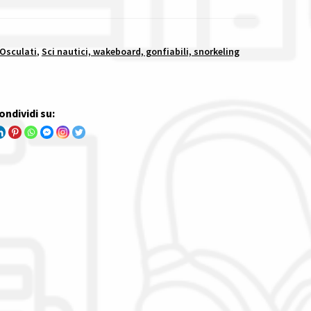
 Osculati
,
Sci nautici, wakeboard, gonfiabili, snorkeling
ondividi su: