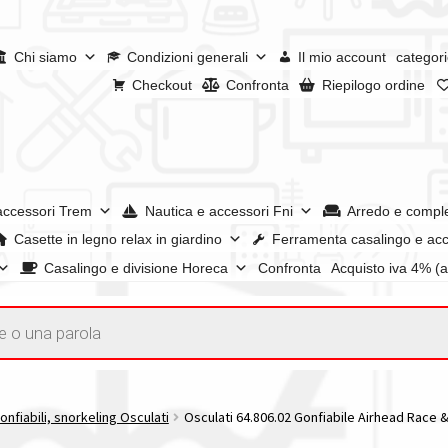
Chi siamo
Condizioni generali
Il mio account
categori
Checkout
Confronta
Riepilogo ordine
accessori Trem
Nautica e accessori Fni
Arredo e compl
Casette in legno relax in giardino
Ferramenta casalingo e acc
Casalingo e divisione Horeca
Confronta
Acquisto iva 4% (
enerali
Confronta
Confronta
I nostri negozi
Riepilogo ordine
e dei prodotti
Wishlist
Checkout
Il mio account
onfiabili, snorkeling Osculati
Osculati 64.806.02 Gonfiabile Airhead Race & 