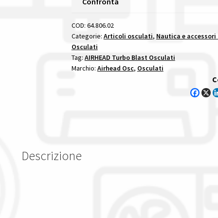
Confronta
&
Rally
COD:
64.806.02
gonfiabili
Categorie:
Articoli osculati
,
Nautica e accessori
Osculati
da
Tag:
AIRHEAD Turbo Blast Osculati
traino
Marchio:
Airhead Osc
,
Osculati
quantità
C
Descrizione