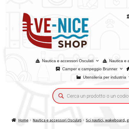
Vai
Vai
alla
al
navigazione
contenuto
Nautica e accessori Osculati
Nautica e 
Camper e campeggio Brunner
Utensileria per industria
Home
Acquisto iva 4% (agevolata)
Chi siamo
Condizioni g
Ricerca
prodotti
Spedizioni in europa
Spedizioni in italia
Tutte le categori
Home
Nautica e accessori Osculati
Sci nautici, wakeboard, g