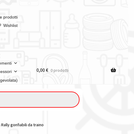
e prodotti
Wishlist
ementi
0,00
€
0 prodotti
essori
agevolata)
Rally gonfiabili da traino