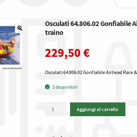
Osculati 64.806.02 Gonfiabile A
traino
229,50
€
Osculati 64.806.02 Gonfiabile Airhead Race &
3 disponibili
Osculati
Aggiungi al carrello
64.806.02
Gonfiabile
Airhead
Race