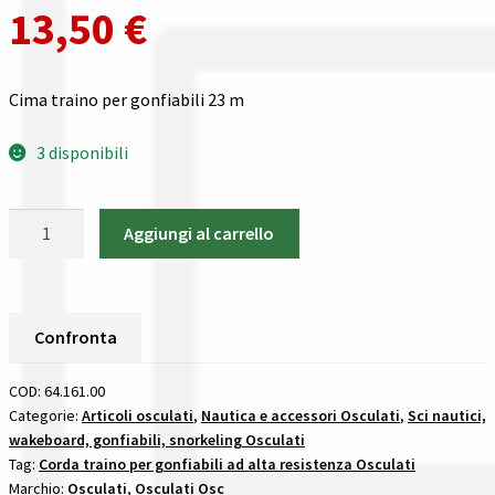
Gestione resi
13,50
€
Guida all’utilizzo del sito
Cima traino per gonfiabili 23 m
Pagamenti
3 disponibili
Privacy policy
Cima
Aggiungi al carrello
Confronta
traino
per
Confronta
gonfiabili
23
Confronta
m
I nostri negozi
-
COD:
64.161.00
64.161.00
Categorie:
Articoli osculati
,
Nautica e accessori Osculati
,
Sci nautici,
Riepilogo ordine
wakeboard, gonfiabili, snorkeling Osculati
Osculati
Tag:
Corda traino per gonfiabili ad alta resistenza Osculati
quantità
Spedizioni in europa
Marchio:
Osculati
,
Osculati Osc