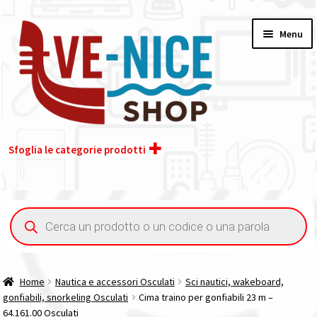
Vai
Vai
Menu
alla
al
navigazione
contenuto
Sfoglia le categorie prodotti
Home
Ricerca
prodotti
Acquisto iva 4% (agevolata)
Chi siamo
Home
Nautica e accessori Osculati
Sci nautici, wakeboard,
gonfiabili, snorkeling Osculati
Cima traino per gonfiabili 23 m –
Contatti
64.161.00 Osculati