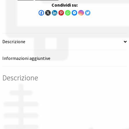
Condividi su:
Spedizioni in italia
Tutte le categorie dei prodotti
Wishlist
Descrizione
Checkout
Informazioni aggiuntive
Il mio account
Descrizione