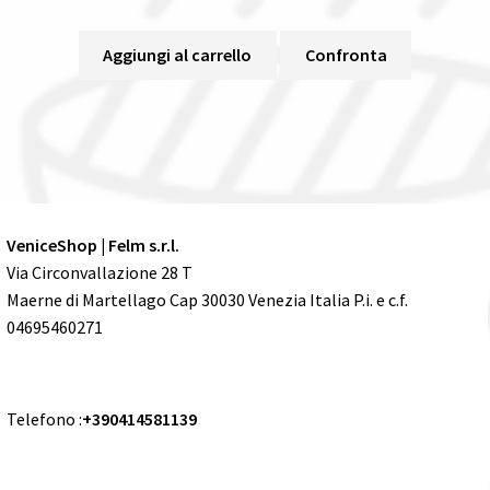
Aggiungi al carrello
Confronta
VeniceShop | Felm s.r.l.
Via Circonvallazione 28 T
Maerne di Martellago Cap 30030 Venezia Italia P.i. e c.f.
04695460271
Telefono :
+390414581139