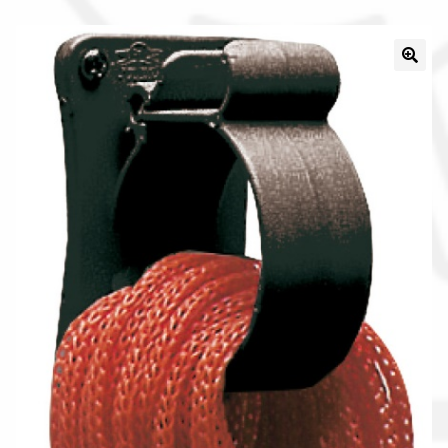
La nostra azienda
Condizioni generali
Acquisti in rete pubblica amministrazione
Assicurazione integrativa Garanzia3
Bonus fiscali 2025
Diritto di recesso
Garanzia del produttore
Gestione resi