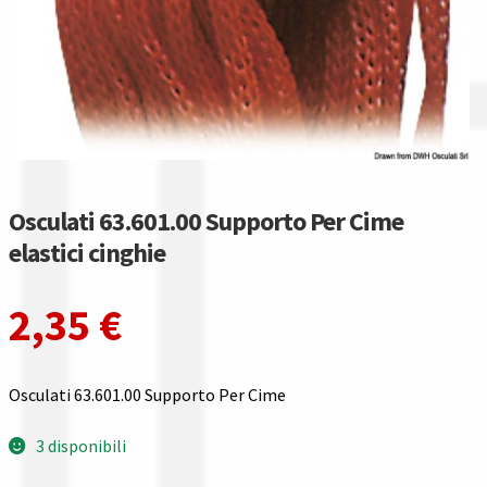
Guida all’utilizzo del sito
Pagamenti
Privacy policy
Confronta
Osculati 63.601.00 Supporto Per Cime
Confronta
elastici cinghie
I nostri negozi
2,35
€
Riepilogo ordine
Osculati 63.601.00 Supporto Per Cime
Spedizioni in europa
3 disponibili
Spedizioni in italia