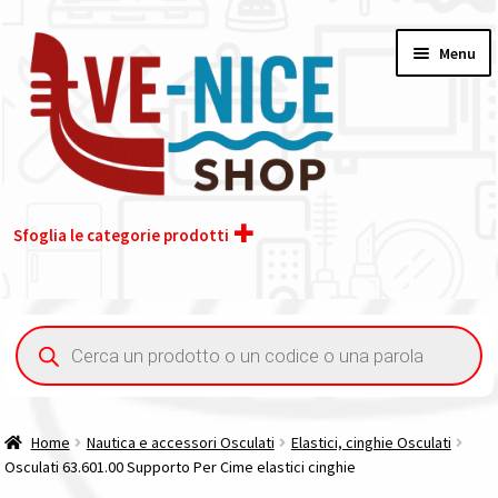
Vai
Vai
Menu
alla
al
navigazione
contenuto
Sfoglia le categorie prodotti
Home
Ricerca
prodotti
Chi siamo
Contatti
Home
Nautica e accessori Osculati
Elastici, cinghie Osculati
Osculati 63.601.00 Supporto Per Cime elastici cinghie
Il nostro gruppo acquisti