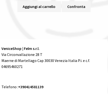
Aggiungi al carrello
Confronta
VeniceShop | Felm s.r.l.
Via Circonvallazione 28 T
Maerne di Martellago Cap 30030 Venezia Italia P.i. e c.f.
04695460271
Telefono :
+390414581139