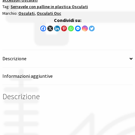
cinghie
Tag:
Serravele con palline in plastica Osculati
quantità
Spedizioni in italia
Marchio:
Osculati
,
Osculati Osc
Condividi su:
Tutte le categorie dei prodotti
Wishlist
Descrizione
Checkout
Il mio account
Informazioni aggiuntive
Descrizione