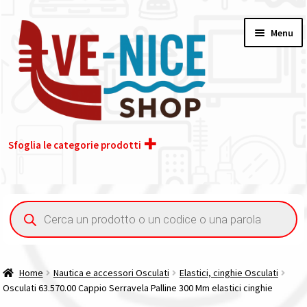
Vai
Vai
Menu
alla
al
navigazione
contenuto
Sfoglia le categorie prodotti
Home
Ricerca
prodotti
Acquisto iva 4% (agevolata)
Chi siamo
Home
Nautica e accessori Osculati
Elastici, cinghie Osculati
Osculati 63.570.00 Cappio Serravela Palline 300 Mm elastici cinghie
Contatti