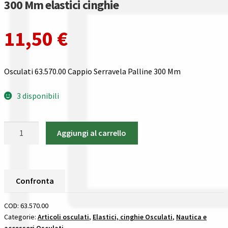
300 Mm elastici cinghie
Gestione resi
11,50
€
Guida all’utilizzo del sito
Pagamenti
Osculati 63.570.00 Cappio Serravela Palline 300 Mm
Privacy policy
3 disponibili
Confronta
Osculati
Aggiungi al carrello
Confronta
63.570.00
Cappio
Serravela
I nostri negozi
Palline
Confronta
300
Riepilogo ordine
Mm
COD:
63.570.00
elastici
Categorie:
Articoli osculati
,
Elastici, cinghie Osculati
,
Nautica e
Spedizioni in europa
accessori Osculati