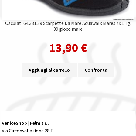
Osculati 64.331.39 Scarpette Da Mare Aquawalk Mares Y&L Tg.
39 gioco mare
13,90
€
Aggiungi al carrello
Confronta
VeniceShop | Felm s.r.l.
Via Circonvallazione 28 T