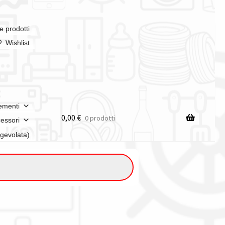
e prodotti
Wishlist
ementi
0,00
€
0 prodotti
essori
agevolata)