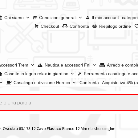
Chi siamo
Condizioni generali
Il mio account
categori
Checkout
Confronta
Riepilogo ordine
accessori Trem
Nautica e accessori Fni
Arredo e compl
Casette in legno relax in giardino
Ferramenta casalingo e acc
Casalingo e divisione Horeca
Confronta
Acquisto iva 4% (
enerali
Confronta
Confronta
I nostri negozi
Riepilogo ordine
e dei prodotti
Wishlist
Checkout
Il mio account
Osculati 63.173.12 Cavo Elastico Bianco 12 Mm elastici cinghie