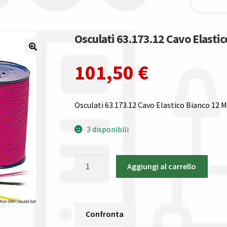
Osculati 63.173.12 Cavo Elastic
101,50
€
Osculati 63.173.12 Cavo Elastico Bianco 12 
3 disponibili
Osculati
Aggiungi al carrello
63.173.12
Cavo
Elastico
Bianco
Confronta
12