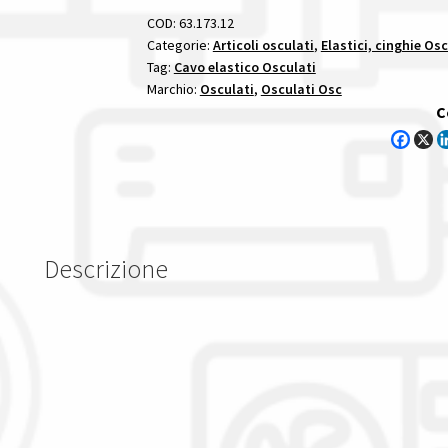
Mm
COD:
63.173.12
elastici
Categorie:
Articoli osculati
,
Elastici, cinghie Osc
Tag:
Cavo elastico Osculati
cinghie
Marchio:
Osculati
,
Osculati Osc
quantità
C
Descrizione