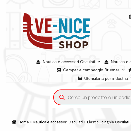
Vai
Vai
alla
al
navigazione
contenuto
Nautica e accessori Osculati
Nautica e 
Camper e campeggio Brunner
Utensileria per industria
Home
Acquisto iva 4% (agevolata)
Chi siamo
Condizioni g
Ricerca
prodotti
Spedizioni in europa
Spedizioni in italia
Tutte le categori
Home
Nautica e accessori Osculati
Elastici, cinghie Osculati