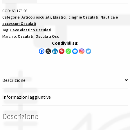
8
Mm
Spedizioni in italia
COD:
63.173.08
elastici
Categorie:
Articoli osculati
,
Elastici, cinghie Osculati
,
Nautica e
accessori Osculati
cinghie
Tutte le categorie dei prodotti
Tag:
Cavo elastico Osculati
quantità
Marchio:
Osculati
,
Osculati Osc
Wishlist
Condividi su:
Checkout
Il mio account
Descrizione
Informazioni aggiuntive
Descrizione