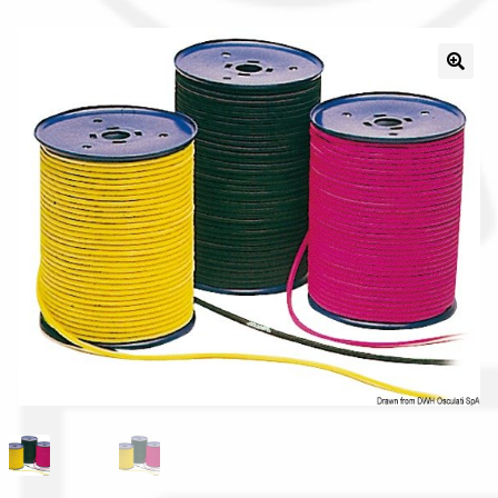
Il nostro gruppo acquisti
La nostra azienda
Condizioni generali
Acquisti in rete pubblica amministrazione
Assicurazione integrativa Garanzia3
Bonus fiscali 2025
Diritto di recesso
Garanzia del produttore