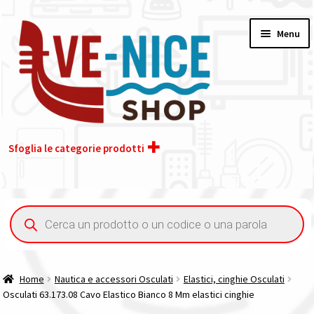
Vai
Vai
Menu
alla
al
navigazione
contenuto
Sfoglia le categorie prodotti
Home
Ricerca
prodotti
Acquisto iva 4% (agevolata)
Chi siamo
Home
Nautica e accessori Osculati
Elastici, cinghie Osculati
Osculati 63.173.08 Cavo Elastico Bianco 8 Mm elastici cinghie
Contatti