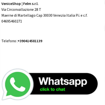
VeniceShop | Felm s.r.l.
Via Circonvallazione 28 T
Maerne di Martellago Cap 30030 Venezia Italia P.i. e c.f.
04695460271
Telefono :
+390414581139