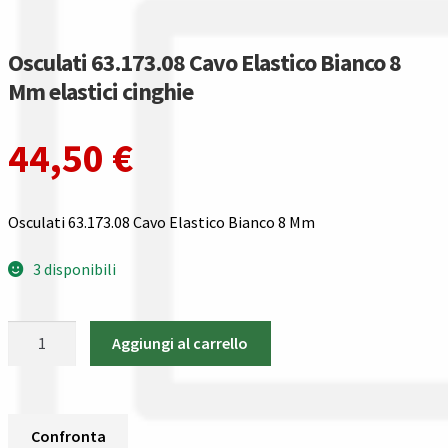
Gestione resi
Osculati 63.173.08 Cavo Elastico Bianco 8
Guida all’utilizzo del sito
Mm elastici cinghie
Pagamenti
44,50
€
Privacy policy
Confronta
Osculati 63.173.08 Cavo Elastico Bianco 8 Mm
3 disponibili
Confronta
I nostri negozi
Osculati
Aggiungi al carrello
63.173.08
Riepilogo ordine
Cavo
Elastico
Bianco
Spedizioni in europa
Confronta