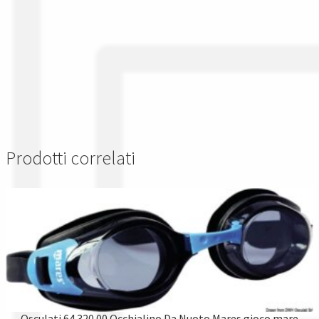
Prodotti correlati
Osculati 64.320.00 Occhialino Da Nuoto Mares gioco mare