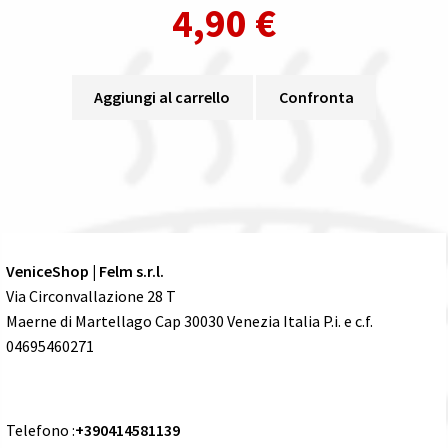
4,90
€
Aggiungi al carrello
Confronta
VeniceShop | Felm s.r.l.
Via Circonvallazione 28 T
Maerne di Martellago Cap 30030 Venezia Italia P.i. e c.f.
04695460271
Telefono :
+390414581139