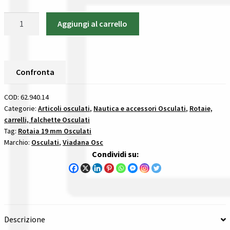
Gestione resi
Osculati
Aggiungi al carrello
62.940.14
Guida all’utilizzo del sito
Rotaia
Ad
Pagamenti
X
Confronta
In
Privacy policy
Lega
COD:
62.940.14
Leggera
Categorie:
Articoli osculati
,
Nautica e accessori Osculati
,
Rotaie,
Confronta
carrelli, falchette Osculati
E
Tag:
Rotaia 19 mm Osculati
Ptfe
Confronta
Marchio:
Osculati
,
Viadana Osc
2
Condividi su:
M
I nostri negozi
carrelli
a
Riepilogo ordine
doppio
giro
Descrizione
Spedizioni in europa
di