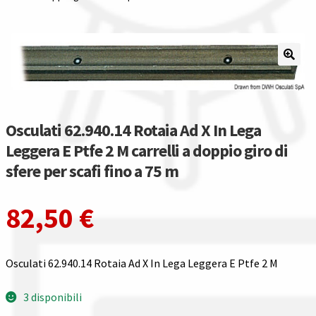
Il nostro gruppo acquisti
La nostra azienda
Condizioni generali
Osculati 62.940.14 Rotaia Ad X In Lega
Acquisti in rete pubblica amministrazione
Leggera E Ptfe 2 M carrelli a doppio giro di
sfere per scafi fino a 75 m
Assicurazione integrativa Garanzia3
82,50
€
Bonus fiscali 2025
Diritto di recesso
Osculati 62.940.14 Rotaia Ad X In Lega Leggera E Ptfe 2 M
Garanzia del produttore
3 disponibili