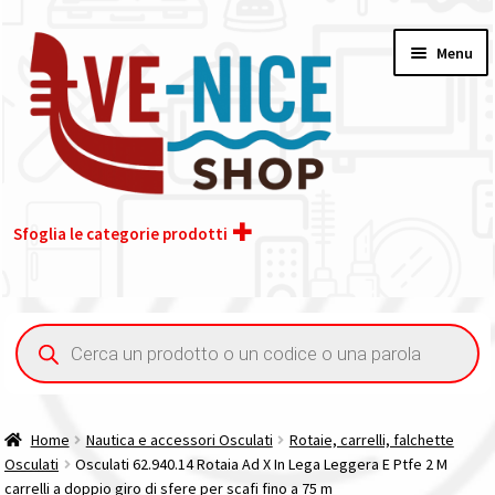
Vai
Vai
Menu
alla
al
navigazione
contenuto
Sfoglia le categorie prodotti
Home
Ricerca
prodotti
Acquisto iva 4% (agevolata)
Chi siamo
Home
Nautica e accessori Osculati
Rotaie, carrelli, falchette
Osculati
Osculati 62.940.14 Rotaia Ad X In Lega Leggera E Ptfe 2 M
Contatti
carrelli a doppio giro di sfere per scafi fino a 75 m