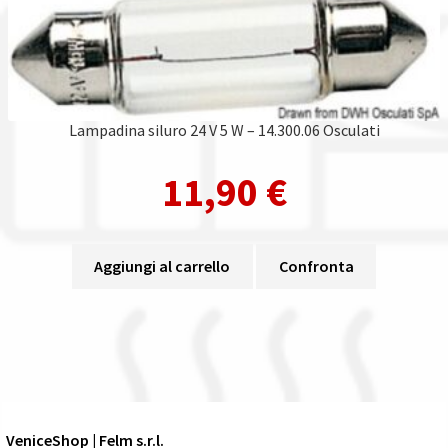
Lampadina siluro 24 V 5 W – 14.300.06 Osculati
11,90
€
Aggiungi al carrello
Confronta
VeniceShop | Felm s.r.l.