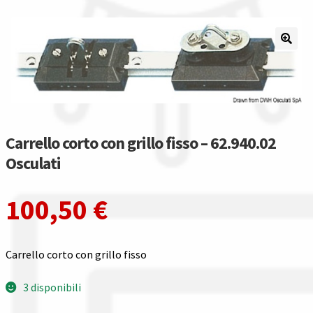
Il nostro gruppo acquisti
La nostra azienda
Condizioni generali
Acquisti in rete pubblica amministrazione
Carrello corto con grillo fisso – 62.940.02
Osculati
Assicurazione integrativa Garanzia3
100,50
€
Bonus fiscali 2025
Diritto di recesso
Carrello corto con grillo fisso
Garanzia del produttore
3 disponibili