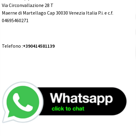
Via Circonvallazione 28 T
Maerne di Martellago Cap 30030 Venezia Italia P.i. e c.f.
04695460271
Telefono :
+390414581139