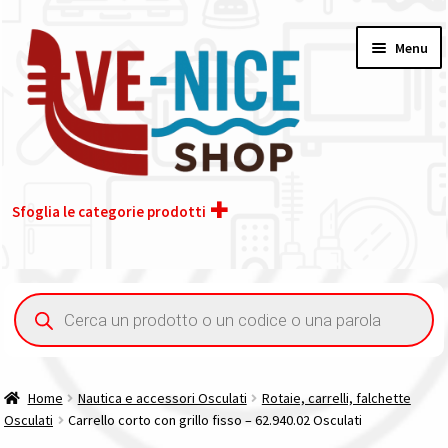
Vai
Vai
Menu
alla
al
navigazione
contenuto
Sfoglia le categorie prodotti
Home
Ricerca
prodotti
Acquisto iva 4% (agevolata)
Chi siamo
Home
Nautica e accessori Osculati
Rotaie, carrelli, falchette
Osculati
Carrello corto con grillo fisso – 62.940.02 Osculati
Contatti