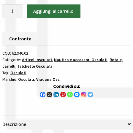
Gestione resi
Carrello
Aggiungi al carrello
corto
Guida all’utilizzo del sito
con
grillo
Pagamenti
fisso
Confronta
-
Privacy policy
62.940.02
COD:
62.940.02
Osculati
Categorie:
Articoli osculati
,
Nautica e accessori Osculati
,
Rotaie,
Confronta
carrelli, falchette Osculati
quantità
Tag:
Osculati
Marchio:
Osculati
,
Viadana Osc
Confronta
Condividi su:
I nostri negozi
Riepilogo ordine
Descrizione
Spedizioni in europa