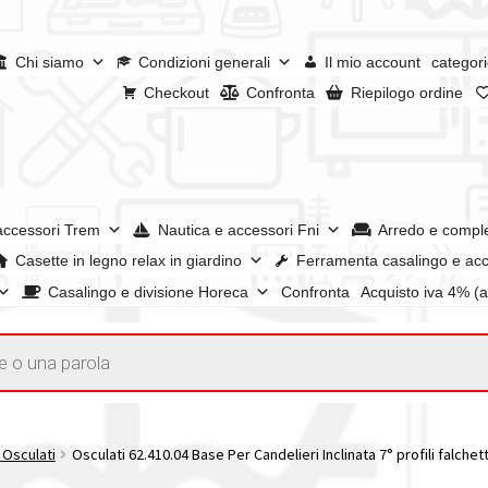
Chi siamo
Condizioni generali
Il mio account
categori
Checkout
Confronta
Riepilogo ordine
accessori Trem
Nautica e accessori Fni
Arredo e compl
Casette in legno relax in giardino
Ferramenta casalingo e acc
Casalingo e divisione Horeca
Confronta
Acquisto iva 4% (
enerali
Confronta
Confronta
I nostri negozi
Riepilogo ordine
e dei prodotti
Wishlist
Checkout
Il mio account
e Osculati
Osculati 62.410.04 Base Per Candelieri Inclinata 7° profili falche