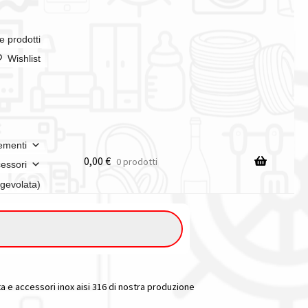
e prodotti
Wishlist
ementi
0,00
€
0 prodotti
essori
agevolata)
tta e accessori inox aisi 316 di nostra produzione