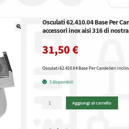
Osculati 62.410.04 Base Per Cand
accessori inox aisi 316 di nostr
31,50
€
Osculati 62.410.04 Base Per Candelieri Inclin
3 disponibili
Osculati
Aggiungi al carrello
62.410.04
Base
Per
Candelieri