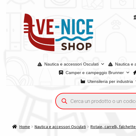
Vai
Vai
alla
al
navigazione
contenuto
Nautica e accessori Osculati
Nautica e 
Camper e campeggio Brunner
Utensileria per industria
Home
Acquisto iva 4% (agevolata)
Chi siamo
Condizioni g
Ricerca
prodotti
Spedizioni in europa
Spedizioni in italia
Tutte le categori
Home
Nautica e accessori Osculati
Rotaie, carrelli, falchett