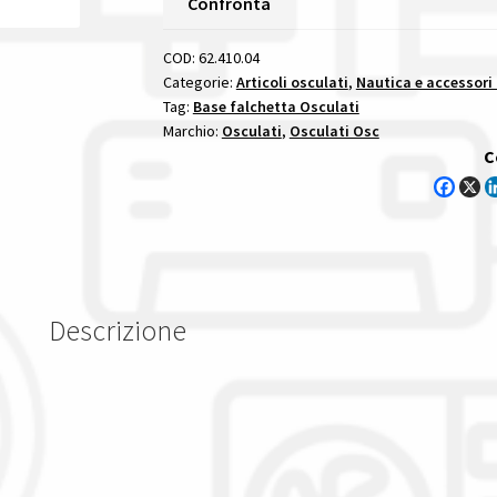
Confronta
Inclinata
7°
COD:
62.410.04
profili
Categorie:
Articoli osculati
,
Nautica e accessori
Tag:
Base falchetta Osculati
falchetta
Marchio:
Osculati
,
Osculati Osc
e
C
accessori
inox
aisi
316
di
nostra
Descrizione
produzione
quantità