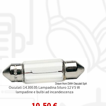
Osculati 14.300.05 Lampadina Siluro 12 V 5 W
lampadine e bulbi ad incandescenza
10,50
€