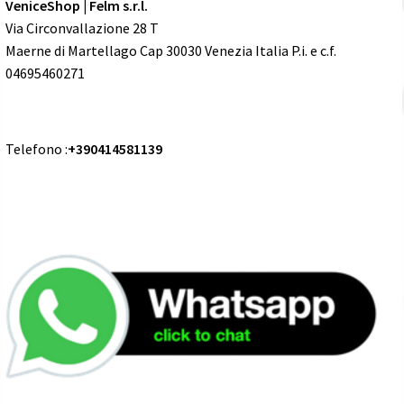
VeniceShop | Felm s.r.l.
Via Circonvallazione 28 T
Maerne di Martellago Cap 30030 Venezia Italia P.i. e c.f.
04695460271
Telefono :
+390414581139