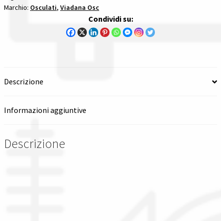
Marchio:
Osculati
,
Viadana Osc
Spedizioni in italia
Condividi su:
Tutte le categorie dei prodotti
Wishlist
Descrizione
Checkout
Informazioni aggiuntive
Il mio account
Descrizione