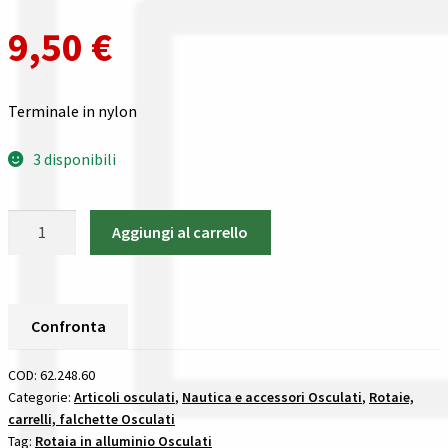
Gestione resi
9,50
€
Guida all’utilizzo del sito
Terminale in nylon
Pagamenti
3 disponibili
Privacy policy
Confronta
Terminale
Aggiungi al carrello
in
nylon
Confronta
-
62.248.60
Confronta
I nostri negozi
Osculati
quantità
COD:
62.248.60
Riepilogo ordine
Categorie:
Articoli osculati
,
Nautica e accessori Osculati
,
Rotaie,
carrelli, falchette Osculati
Spedizioni in europa
Tag:
Rotaia in alluminio Osculati