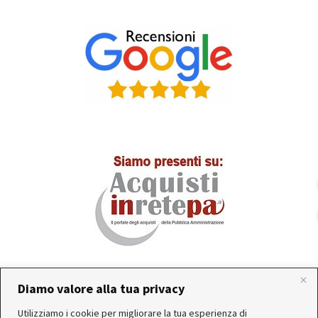
Diamo valore alla tua privacy
In occasione delle FERIE ESTIVE, alcune aziende
Utilizziamo i cookie per migliorare la tua esperienza di
produttrici e corrieri potrebbero sospendere o rallentare