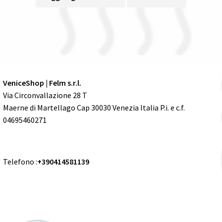
VeniceShop | Felm s.r.l.
Via Circonvallazione 28 T
Maerne di Martellago Cap 30030 Venezia Italia P.i. e c.f.
04695460271
Telefono :
+390414581139