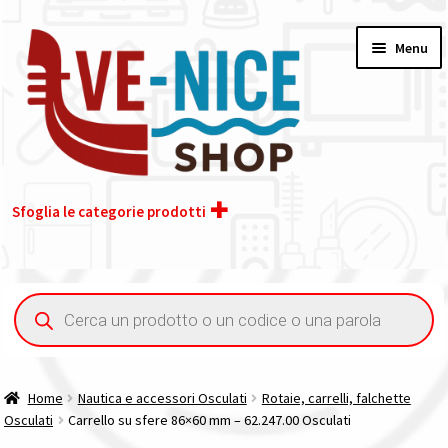
Vai
Vai
Menu
alla
al
navigazione
contenuto
Sfoglia le categorie prodotti
Home
Ricerca
prodotti
Acquisto iva 4% (agevolata)
Chi siamo
Home
Nautica e accessori Osculati
Rotaie, carrelli, falchette
Osculati
Carrello su sfere 86×60 mm – 62.247.00 Osculati
Contatti