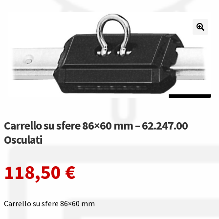
Il nostro gruppo acquisti
La nostra azienda
Condizioni generali
Acquisti in rete pubblica amministrazione
Assicurazione integrativa Garanzia3
Carrello su sfere 86×60 mm – 62.247.00
Osculati
Bonus fiscali 2025
118,50
€
Diritto di recesso
Garanzia del produttore
Carrello su sfere 86×60 mm