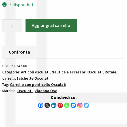
Gestione resi
3 disponibili
Guida all’utilizzo del sito
Carrello
Aggiungi al carrello
su
Pagamenti
sfere
86x60
Privacy policy
mm
Confronta
-
Confronta
62.247.00
COD:
62.247.00
Osculati
Categorie:
Articoli osculati
,
Nautica e accessori Osculati
,
Rotaie,
Confronta
carrelli, falchette Osculati
quantità
Tag:
Carrello con ponticello Osculati
Marchio:
Osculati
,
Viadana Osc
I nostri negozi
Condividi su:
Riepilogo ordine
Spedizioni in europa