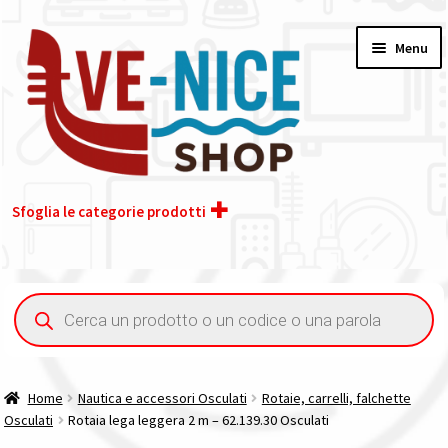
Vai
Vai
Menu
alla
al
navigazione
contenuto
Sfoglia le categorie prodotti
Home
Ricerca
prodotti
Acquisto iva 4% (agevolata)
Chi siamo
Home
Nautica e accessori Osculati
Rotaie, carrelli, falchette
Osculati
Rotaia lega leggera 2 m – 62.139.30 Osculati
Contatti