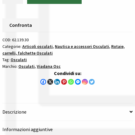
lega
Gestione resi
leggera
2
Guida all’utilizzo del sito
m
Confronta
-
Pagamenti
62.139.30
COD:
62.139.30
Osculati
Categorie:
Articoli osculati
,
Nautica e accessori Osculati
,
Rotaie,
Privacy policy
carrelli, falchette Osculati
quantità
Tag:
Osculati
Confronta
Marchio:
Osculati
,
Viadana Osc
Condividi su:
Confronta
I nostri negozi
Descrizione
Riepilogo ordine
Informazioni aggiuntive
Spedizioni in europa