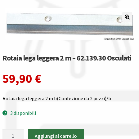
Il nostro gruppo acquisti
La nostra azienda
Condizioni generali
Rotaia lega leggera 2 m – 62.139.30 Osculati
Acquisti in rete pubblica amministrazione
59,90
€
Assicurazione integrativa Garanzia3
Bonus fiscali 2025
Rotaia lega leggera 2 m b(Confezione da 2 pezzi)/b
Diritto di recesso
3 disponibili
Garanzia del produttore
Rotaia
Aggiungi al carrello