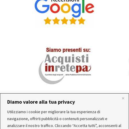
Diamo valore alla tua privacy
In occasione delle FERIE ESTIVE, alcune aziende
Utilizziamo i cookie per migliorare la tua esperienza di
produttrici e corrieri potrebbero sospendere o rallentare
Servizio clienti attivo: Da Lunedì a Venerdì dalle 10:30 alle
navigazione, offrirti pubblicità o contenuti personalizzati e
temporaneamente le attività. Per questo motivo, gli
12:30 e dalle 15:30 alle 17:30
analizzare il nostro traffico. Cliccando “Accetta tutti”, acconsenti al
ordini di alcuni reparti (Utensileria - Ferramenta - arredo)