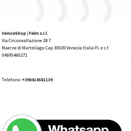
VeniceShop | Felm s.r.l.
Via Circonvallazione 28 T
Maerne di Martellago Cap 30030 Venezia Italia P.i. e c.f.
04695460271
Telefono :
+390414581139