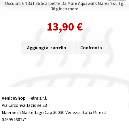
Osculati 64.331.36 Scarpette Da Mare Aquawalk Mares Y&L Tg.
36 gioco mare
13,90
€
Aggiungi al carrello
Confronta
VeniceShop | Felm s.r.l.
Via Circonvallazione 28 T
Maerne di Martellago Cap 30030 Venezia Italia P.i. e c.f.
04695460271