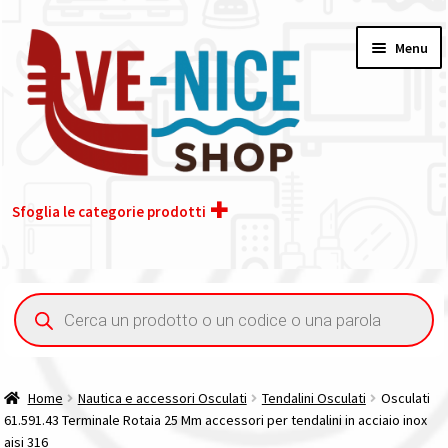
Vai
Vai
Menu
alla
al
navigazione
contenuto
Sfoglia le categorie prodotti
Home
Ricerca
prodotti
Acquisto iva 4% (agevolata)
Chi siamo
Home
Nautica e accessori Osculati
Tendalini Osculati
Osculati
61.591.43 Terminale Rotaia 25 Mm accessori per tendalini in acciaio inox
Contatti
aisi 316