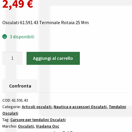
2,49
€
Gestione resi
Guida all’utilizzo del sito
Osculati 61.591.43 Terminale Rotaia 25 Mm
Pagamenti
3 disponibili
Privacy policy
Osculati
Aggiungi al carrello
61.591.43
Confronta
Terminale
Rotaia
Confronta
25
Confronta
Mm
I nostri negozi
accessori
COD:
61.591.43
per
Categorie:
Articoli osculati
,
Nautica e accessori Osculati
,
Tendalini
Riepilogo ordine
Osculati
tendalini
Tag:
Cursore per tendalini Osculati
in
Marchio:
Osculati
,
Viadana Osc
Spedizioni in europa
acciaio