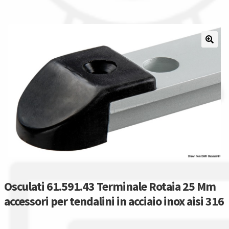
Il nostro gruppo acquisti
La nostra azienda
Condizioni generali
Acquisti in rete pubblica amministrazione
Assicurazione integrativa Garanzia3
Bonus fiscali 2025
Diritto di recesso
Osculati 61.591.43 Terminale Rotaia 25 Mm
accessori per tendalini in acciaio inox aisi 316
Garanzia del produttore