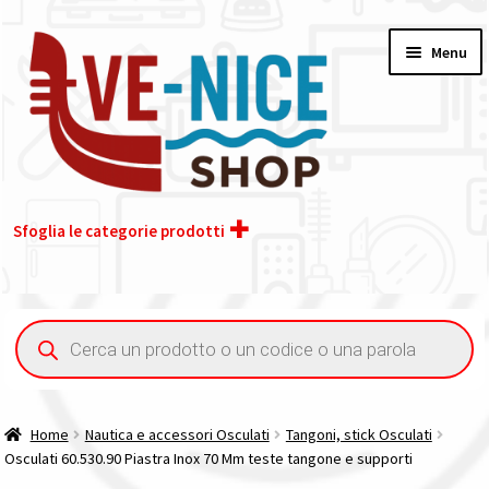
Vai
Vai
Menu
alla
al
navigazione
contenuto
Sfoglia le categorie prodotti
Home
Ricerca
prodotti
Acquisto iva 4% (agevolata)
Chi siamo
Home
Nautica e accessori Osculati
Tangoni, stick Osculati
Osculati 60.530.90 Piastra Inox 70 Mm teste tangone e supporti
Contatti