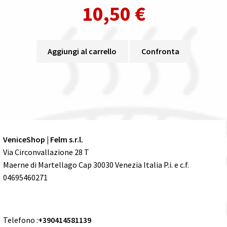
10,50
€
Aggiungi al carrello
Confronta
VeniceShop | Felm s.r.l.
Via Circonvallazione 28 T
Maerne di Martellago Cap 30030 Venezia Italia P.i. e c.f.
04695460271
Telefono :
+390414581139