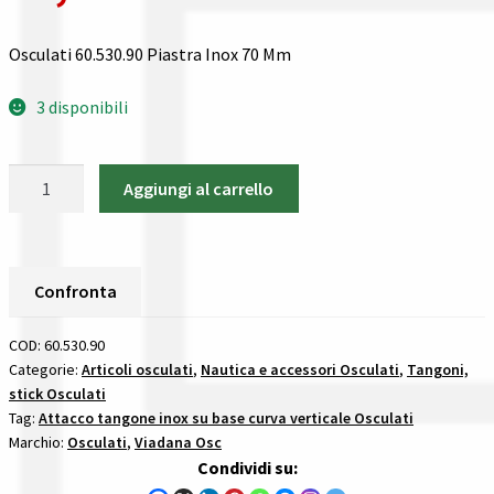
Gestione resi
Osculati 60.530.90 Piastra Inox 70 Mm
Guida all’utilizzo del sito
3 disponibili
Pagamenti
Osculati
Privacy policy
Aggiungi al carrello
60.530.90
Piastra
Confronta
Inox
70
Confronta
Confronta
Mm
teste
COD:
60.530.90
I nostri negozi
tangone
Categorie:
Articoli osculati
,
Nautica e accessori Osculati
,
Tangoni,
stick Osculati
e
Riepilogo ordine
Tag:
Attacco tangone inox su base curva verticale Osculati
supporti
Marchio:
Osculati
,
Viadana Osc
quantità
Condividi su:
Spedizioni in europa