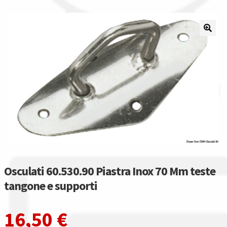
Il nostro gruppo acquisti
La nostra azienda
Condizioni generali
Acquisti in rete pubblica amministrazione
Assicurazione integrativa Garanzia3
Bonus fiscali 2025
Osculati 60.530.90 Piastra Inox 70 Mm teste
Diritto di recesso
tangone e supporti
Garanzia del produttore
16,50
€