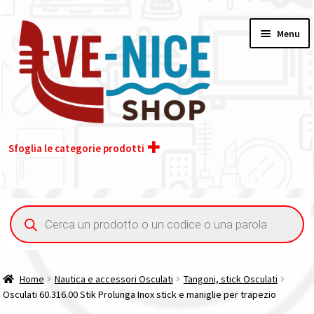
Vai
Vai
Menu
alla
al
navigazione
contenuto
Sfoglia le categorie prodotti
Home
Ricerca
prodotti
Acquisto iva 4% (agevolata)
Chi siamo
Home
Nautica e accessori Osculati
Tangoni, stick Osculati
Osculati 60.316.00 Stik Prolunga Inox stick e maniglie per trapezio
Contatti