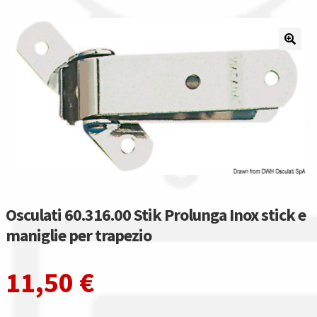
Il nostro gruppo acquisti
La nostra azienda
Condizioni generali
Acquisti in rete pubblica amministrazione
Assicurazione integrativa Garanzia3
Bonus fiscali 2025
Osculati 60.316.00 Stik Prolunga Inox stick e
maniglie per trapezio
Diritto di recesso
11,50
€
Garanzia del produttore