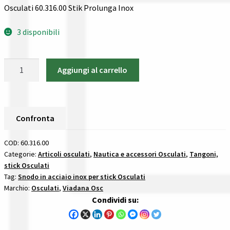
Gestione resi
Osculati 60.316.00 Stik Prolunga Inox
Guida all’utilizzo del sito
3 disponibili
Pagamenti
Osculati
Aggiungi al carrello
60.316.00
Privacy policy
Stik
Prolunga
Confronta
Inox
Confronta
stick
Confronta
e
COD:
60.316.00
maniglie
Categorie:
Articoli osculati
,
Nautica e accessori Osculati
,
Tangoni,
stick Osculati
per
I nostri negozi
Tag:
Snodo in acciaio inox per stick Osculati
trapezio
Marchio:
Osculati
,
Viadana Osc
quantità
Riepilogo ordine
Condividi su:
Spedizioni in europa