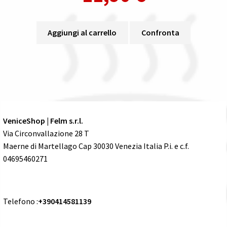
Aggiungi al carrello
Confronta
VeniceShop | Felm s.r.l.
Via Circonvallazione 28 T
Maerne di Martellago Cap 30030 Venezia Italia P.i. e c.f.
04695460271
Telefono :
+390414581139