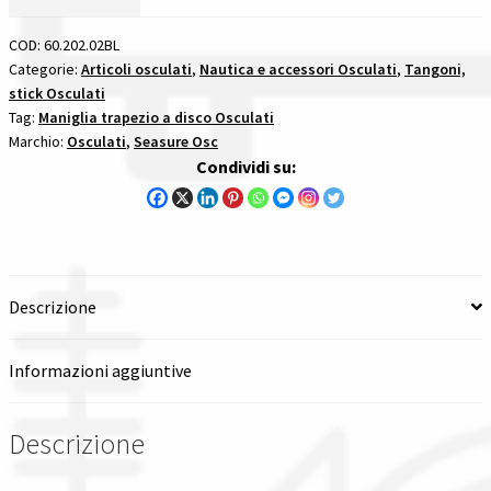
Disco
Tutte le categorie dei prodotti
65
COD:
60.202.02BL
Mm
Categorie:
Articoli osculati
,
Nautica e accessori Osculati
,
Tangoni,
stick Osculati
Blu
Wishlist
Tag:
Maniglia trapezio a disco Osculati
stick
Marchio:
Osculati
,
Seasure Osc
e
Checkout
Condividi su:
maniglie
per
Il mio account
trapezio
quantità
Descrizione
Informazioni aggiuntive
Descrizione