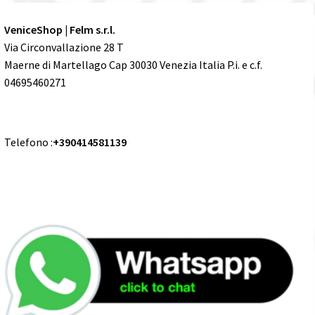
VeniceShop | Felm s.r.l.
Via Circonvallazione 28 T
Maerne di Martellago Cap 30030 Venezia Italia P.i. e c.f.
04695460271
Telefono :
+390414581139