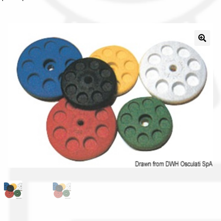
La nostra azienda
Condizioni generali
Acquisti in rete pubblica amministrazione
Assicurazione integrativa Garanzia3
Bonus fiscali 2025
Diritto di recesso
Garanzia del produttore
Gestione resi