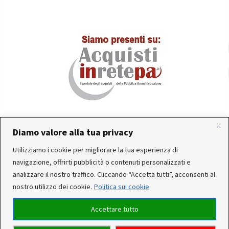
Diamo valore alla tua privacy
Utilizziamo i cookie per migliorare la tua esperienza di
In occasione delle FERIE ESTIVE, alcune aziende
Servizio clienti attivo: Da Lunedì a Venerdì dalle 10:30 alle
navigazione, offrirti pubblicità o contenuti personalizzati e
produttrici e corrieri potrebbero sospendere o rallentare
12:30 e dalle 15:30 alle 17:30
analizzare il nostro traffico. Cliccando “Accetta tutti”, acconsenti al
temporaneamente le attività.Per questo motivo, gli ordini
nostro utilizzo dei cookie.
Politica sui cookie
dei reparti Utensileria - Casalingo - ferramenta - arredo
ricevuti, potrebbero essere CONSEGNATI DOPO IL 25-08-
Accettare tutto
2026. Per qualsiasi dubbio, il nostro servizio clienti è a Tua
© 2026 Realizzato da
VeniceShop.it
- Tutti i diritti riservati.