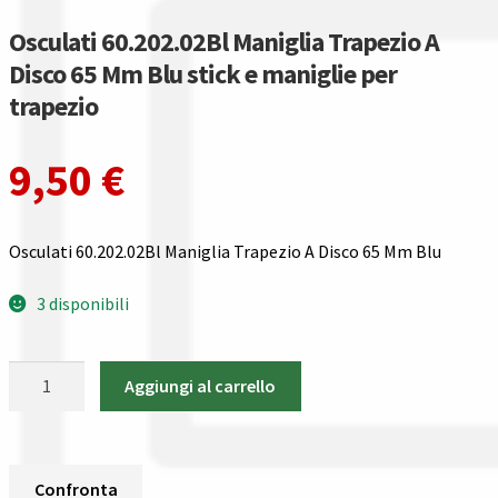
Guida all’utilizzo del sito
Osculati 60.202.02Bl Maniglia Trapezio A
Disco 65 Mm Blu stick e maniglie per
Pagamenti
trapezio
Privacy policy
9,50
€
Confronta
Confronta
Osculati 60.202.02Bl Maniglia Trapezio A Disco 65 Mm Blu
I nostri negozi
3 disponibili
Riepilogo ordine
Osculati
Aggiungi al carrello
60.202.02Bl
Spedizioni in europa
Maniglia
Trapezio
Spedizioni in italia
A
Confronta