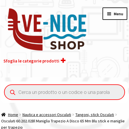
Vai
Vai
Menu
alla
al
navigazione
contenuto
Sfoglia le categorie prodotti
Home
Ricerca
prodotti
Chi siamo
Contatti
Home
Nautica e accessori Osculati
Tangoni, stick Osculati
Osculati 60.202.02Bl Maniglia Trapezio A Disco 65 Mm Blu stick e maniglie
Il nostro gruppo acquisti
per trapezio