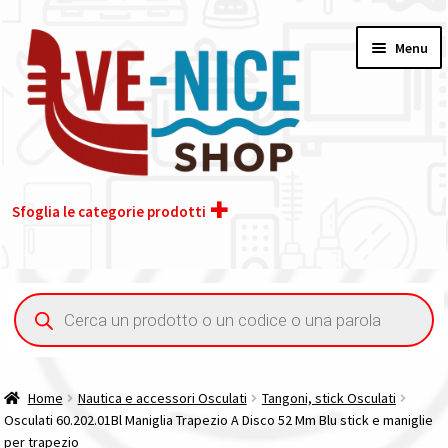
Vai
Vai
Menu
alla
al
navigazione
contenuto
Sfoglia le categorie prodotti
Home
Ricerca
prodotti
Acquisto iva 4% (agevolata)
Chi siamo
Home
Nautica e accessori Osculati
Tangoni, stick Osculati
Osculati 60.202.01Bl Maniglia Trapezio A Disco 52 Mm Blu stick e maniglie
Contatti
per trapezio