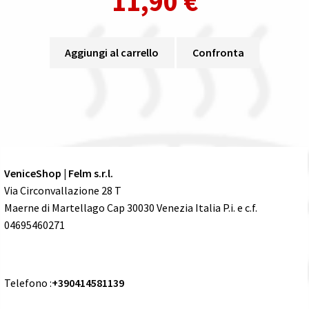
11,90
€
Aggiungi al carrello
Confronta
VeniceShop | Felm s.r.l.
Via Circonvallazione 28 T
Maerne di Martellago Cap 30030 Venezia Italia P.i. e c.f.
04695460271
Telefono :
+390414581139