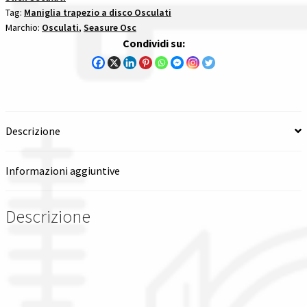
Tag:
Maniglia trapezio a disco Osculati
stick
Spedizioni in italia
Marchio:
Osculati
,
Seasure Osc
e
Condividi su:
maniglie
Tutte le categorie dei prodotti
per
trapezio
Wishlist
quantità
Descrizione
Checkout
Informazioni aggiuntive
Il mio account
Descrizione