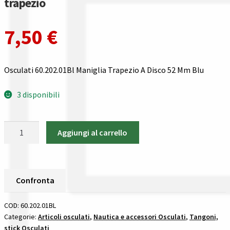
trapezio
Gestione resi
7,50
€
Guida all’utilizzo del sito
Pagamenti
Osculati 60.202.01Bl Maniglia Trapezio A Disco 52 Mm Blu
Privacy policy
3 disponibili
Confronta
Osculati
Aggiungi al carrello
60.202.01Bl
Confronta
Maniglia
Trapezio
I nostri negozi
A
Confronta
Disco
Riepilogo ordine
52
COD:
60.202.01BL
Mm
Categorie:
Articoli osculati
,
Nautica e accessori Osculati
,
Tangoni,
Spedizioni in europa
stick Osculati
Blu