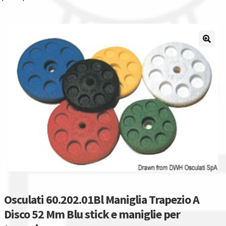
Il nostro gruppo acquisti
La nostra azienda
Condizioni generali
Acquisti in rete pubblica amministrazione
Assicurazione integrativa Garanzia3
Bonus fiscali 2025
Diritto di recesso
Osculati 60.202.01Bl Maniglia Trapezio A
Garanzia del produttore
Disco 52 Mm Blu stick e maniglie per