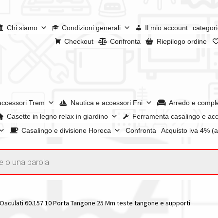
Chi siamo
Condizioni generali
Il mio account
categori
Checkout
Confronta
Riepilogo ordine
accessori Trem
Nautica e accessori Fni
Arredo e compl
Casette in legno relax in giardino
Ferramenta casalingo e acc
Casalingo e divisione Horeca
Confronta
Acquisto iva 4% (
enerali
Confronta
Confronta
I nostri negozi
Riepilogo ordine
e dei prodotti
Wishlist
Checkout
Il mio account
Osculati 60.157.10 Porta Tangone 25 Mm teste tangone e supporti