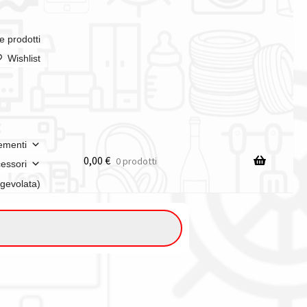
e prodotti
Wishlist
ementi
0,00
€
0 prodotti
essori
agevolata)