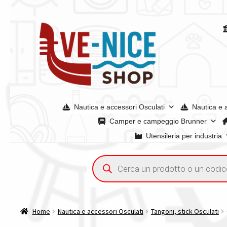
Vai
Vai
alla
al
navigazione
contenuto
Nautica e accessori Osculati
Nautica e 
Camper e campeggio Brunner
Utensileria per industria
Home
Acquisto iva 4% (agevolata)
Chi siamo
Condizioni g
Ricerca
prodotti
Spedizioni in europa
Spedizioni in italia
Tutte le categori
Home
Nautica e accessori Osculati
Tangoni, stick Osculati