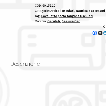
teste
COD:
60.157.10
tangone
Categorie:
Articoli osculati
,
Nautica e accessori
Tag:
Cavallotto porta tangone Osculati
e
Marchio:
Osculati
,
Seasure Osc
supporti
C
quantità
Descrizione