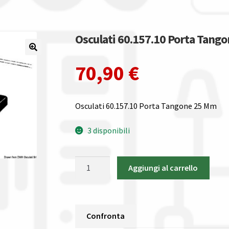
Osculati 60.157.10 Porta Tango
70,90
€
Osculati 60.157.10 Porta Tangone 25 Mm
3 disponibili
Osculati
Aggiungi al carrello
60.157.10
Porta
Tangone
25
Confronta
Mm