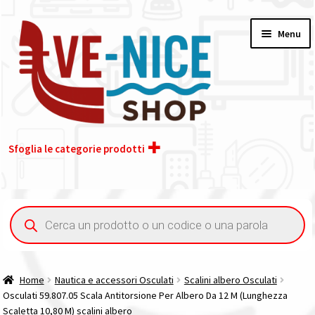
Vai
Vai
Menu
alla
al
navigazione
contenuto
Sfoglia le categorie prodotti
Home
Ricerca
prodotti
Acquisto iva 4% (agevolata)
Chi siamo
Home
Nautica e accessori Osculati
Scalini albero Osculati
Osculati 59.807.05 Scala Antitorsione Per Albero Da 12 M (Lunghezza
Contatti
Scaletta 10,80 M) scalini albero