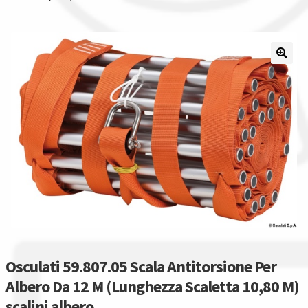
Il nostro gruppo acquisti
La nostra azienda
Condizioni generali
Acquisti in rete pubblica amministrazione
Assicurazione integrativa Garanzia3
Bonus fiscali 2025
Diritto di recesso
Osculati 59.807.05 Scala Antitorsione Per
Garanzia del produttore
Albero Da 12 M (Lunghezza Scaletta 10,80 M)
scalini albero