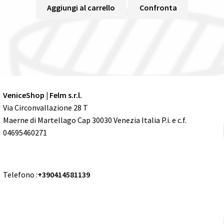
Aggiungi al carrello
Confronta
VeniceShop | Felm s.r.l.
Via Circonvallazione 28 T
Maerne di Martellago Cap 30030 Venezia Italia P.i. e c.f.
04695460271
Telefono :
+390414581139