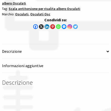
albero Osculati
M
Tag:
Scala antitorsione per risalita albero Osculati
Spedizioni in italia
(Lunghezza
Marchio:
Osculati
,
Osculati Osc
Scaletta
Condividi su:
Tutte le categorie dei prodotti
10,80
M)
scalini
Wishlist
albero
quantità
Checkout
Descrizione
Il mio account
Informazioni aggiuntive
Descrizione