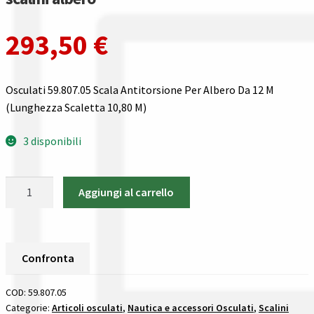
Gestione resi
293,50
€
Guida all’utilizzo del sito
Pagamenti
Osculati 59.807.05 Scala Antitorsione Per Albero Da 12 M
(Lunghezza Scaletta 10,80 M)
Privacy policy
3 disponibili
Confronta
Osculati
Confronta
Aggiungi al carrello
59.807.05
Scala
I nostri negozi
Antitorsione
Per
Confronta
Riepilogo ordine
Albero
Da
COD:
59.807.05
Spedizioni in europa
12
Categorie:
Articoli osculati
,
Nautica e accessori Osculati
,
Scalini