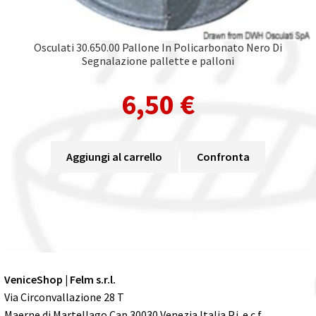
Osculati 30.650.00 Pallone In Policarbonato Nero Di
Segnalazione pallette e palloni
6,50
€
Aggiungi al carrello
Confronta
VeniceShop | Felm s.r.l.
Via Circonvallazione 28 T
Maerne di Martellago Cap 30030 Venezia Italia P.i. e c.f.