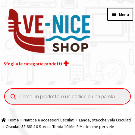
Vai
Vai
Menu
alla
al
navigazione
contenuto
Sfoglia le categorie prodotti
Home
Ricerca
prodotti
Chi siamo
Contatti
Home
Nautica e accessori Osculati
Lande, stecche vela Osculati
Osculati 58.661.10 Stecca Tonda 10 Mm 3 M stecche per vele
Il nostro gruppo acquisti