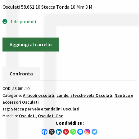
Guida all’utilizzo del sito
Osculati 58.661.10 Stecca Tonda 10 Mm 3 M
Pagamenti
1 disponibili
Privacy policy
Osculati
Aggiungi al carrello
58.661.10
Confronta
Stecca
Tonda
Confronta
10
Confronta
Mm
I nostri negozi
3
COD:
58.661.10
M
Categorie:
Articoli osculati
,
Lande, stecche vela Osculati
,
Nautica e
Riepilogo ordine
accessori Osculati
stecche
Tag:
Stecca per vele e tendalini Osculati
per
Marchio:
Osculati
,
Osculati Osc
Spedizioni in europa
vele
Condividi su:
quantità
Spedizioni in italia