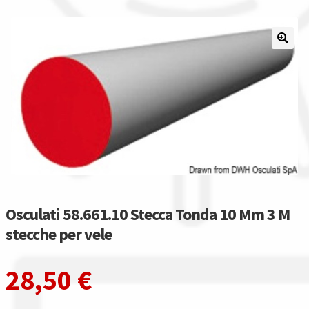
La nostra azienda
Condizioni generali
Acquisti in rete pubblica amministrazione
Assicurazione integrativa Garanzia3
Bonus fiscali 2025
Diritto di recesso
Osculati 58.661.10 Stecca Tonda 10 Mm 3 M
stecche per vele
Garanzia del produttore
28,50
€
Gestione resi