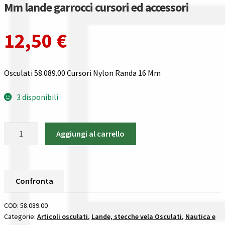
Gestione resi
Mm lande garrocci cursori ed accessori
Guida all’utilizzo del sito
12,50
€
Pagamenti
Osculati 58.089.00 Cursori Nylon Randa 16 Mm
Privacy policy
3 disponibili
Confronta
Osculati
Aggiungi al carrello
Confronta
58.089.00
Cursori
I nostri negozi
Nylon
Randa
Confronta
Riepilogo ordine
16
Mm
COD:
58.089.00
lande
Categorie:
Articoli osculati
,
Lande, stecche vela Osculati
,
Nautica e
Spedizioni in europa