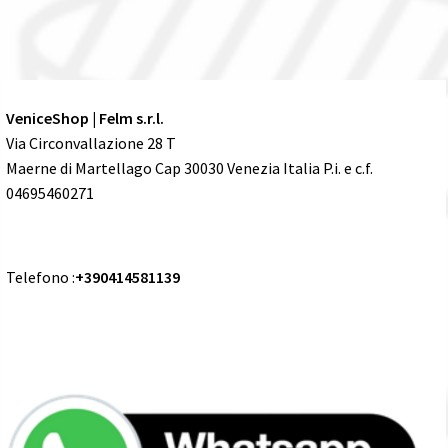
VeniceShop | Felm s.r.l.
Via Circonvallazione 28 T
Maerne di Martellago Cap 30030 Venezia Italia P.i. e c.f.
04695460271
Telefono :
+390414581139