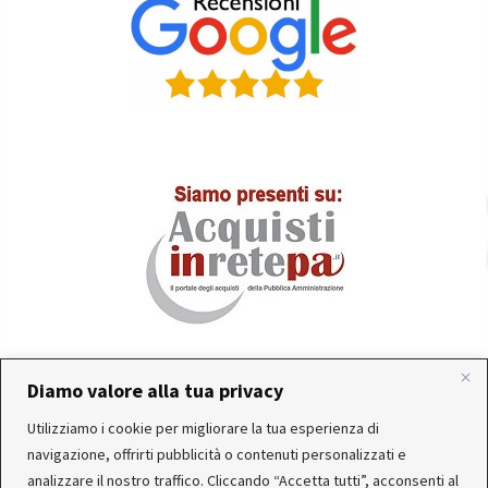
Diamo valore alla tua privacy
In occasione delle FERIE ESTIVE, alcune aziende
Utilizziamo i cookie per migliorare la tua esperienza di
produttrici e corrieri potrebbero sospendere o rallentare
Servizio clienti attivo: Da Lunedì a Venerdì dalle 10:30 alle
navigazione, offrirti pubblicità o contenuti personalizzati e
temporaneamente le attività. Per questo motivo, gli
12:30 e dalle 15:30 alle 17:30
analizzare il nostro traffico. Cliccando “Accetta tutti”, acconsenti al