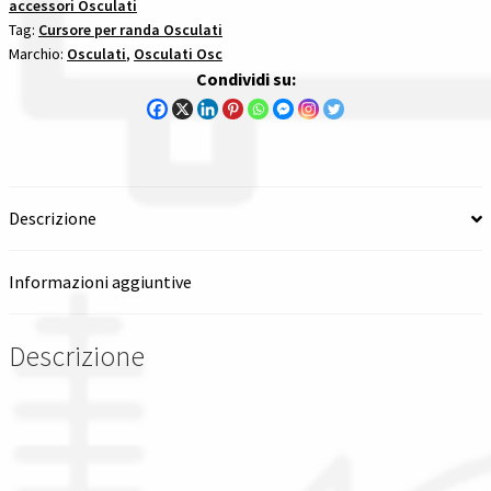
accessori Osculati
garrocci
Tag:
Cursore per randa Osculati
cursori
Spedizioni in italia
Marchio:
Osculati
,
Osculati Osc
ed
Condividi su:
accessori
Tutte le categorie dei prodotti
quantità
Wishlist
Checkout
Descrizione
Il mio account
Informazioni aggiuntive
Descrizione