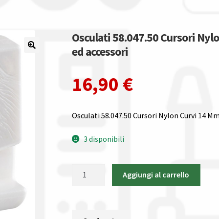
Osculati 58.047.50 Cursori Nyl
ed accessori
16,90
€
Osculati 58.047.50 Cursori Nylon Curvi 14 M
3 disponibili
Osculati
Aggiungi al carrello
58.047.50
Cursori
Nylon
Curvi