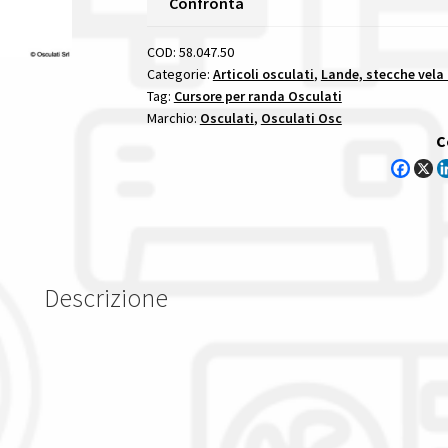
Confronta
14
Mm
COD:
58.047.50
lande
Categorie:
Articoli osculati
,
Lande, stecche vela
Tag:
Cursore per randa Osculati
garrocci
Marchio:
Osculati
,
Osculati Osc
cursori
C
ed
accessori
quantità
Descrizione