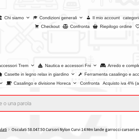
Chi siamo
Condizioni generali
Il mio account
categori
Checkout
Confronta
Riepilogo ordine
accessori Trem
Nautica e accessori Fni
Arredo e compl
Casette in legno relax in giardino
Ferramenta casalingo e acc
Casalingo e divisione Horeca
Confronta
Acquisto iva 4% (
enerali
Confronta
Confronta
I nostri negozi
Riepilogo ordine
e dei prodotti
Wishlist
Checkout
Il mio account
lati
Osculati 58.047.50 Cursori Nylon Curvi 14 Mm lande garrocci cursori 