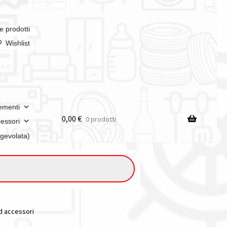
e prodotti
Wishlist
ementi
0,00
€
0 prodotti
essori
agevolata)
ed accessori