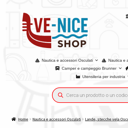
Vai
Vai
alla
al
navigazione
contenuto
Nautica e accessori Osculati
Nautica e 
Camper e campeggio Brunner
Utensileria per industria
Home
Acquisto iva 4% (agevolata)
Chi siamo
Condizioni g
Ricerca
prodotti
Spedizioni in europa
Spedizioni in italia
Tutte le categori
Home
Nautica e accessori Osculati
Lande, stecche vela Oscu