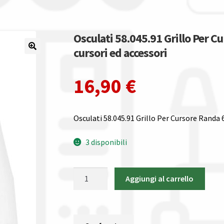
Osculati 58.045.91 Grillo Per 
cursori ed accessori
16,90
€
Osculati 58.045.91 Grillo Per Cursore Randa
3 disponibili
Osculati
Aggiungi al carrello
58.045.91
Grillo
Per
Cursore