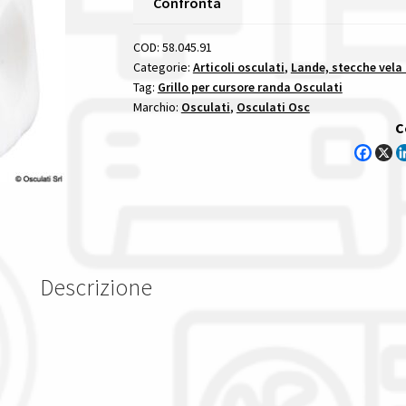
Confronta
Randa
6
COD:
58.045.91
Mm
Categorie:
Articoli osculati
,
Lande, stecche vela
Tag:
Grillo per cursore randa Osculati
lande
Marchio:
Osculati
,
Osculati Osc
garrocci
C
cursori
ed
accessori
quantità
Descrizione