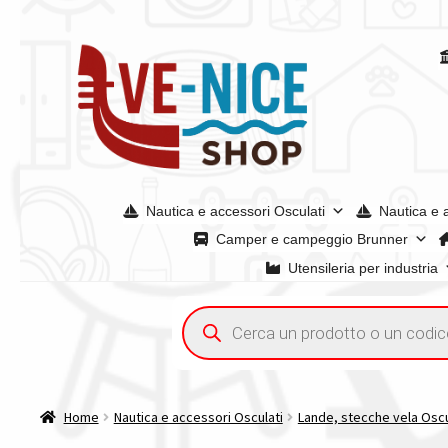
Vai
Vai
alla
al
navigazione
contenuto
Nautica e accessori Osculati
Nautica e 
Camper e campeggio Brunner
Utensileria per industria
Home
Acquisto iva 4% (agevolata)
Chi siamo
Condizioni g
Ricerca
prodotti
Spedizioni in europa
Spedizioni in italia
Tutte le categori
Home
Nautica e accessori Osculati
Lande, stecche vela Oscu