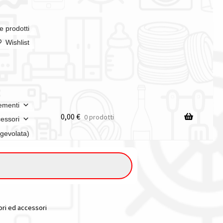
e prodotti
Wishlist
ementi
0,00
€
0 prodotti
essori
agevolata)
ori ed accessori