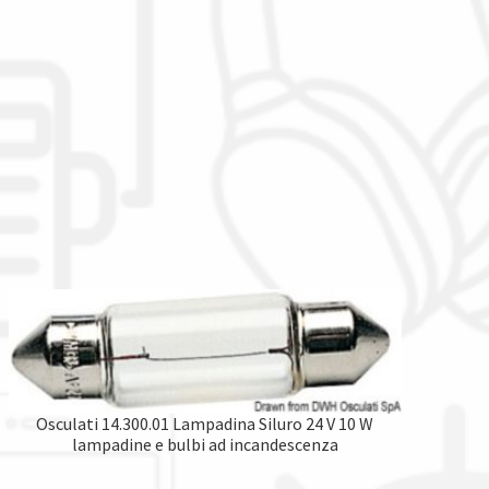
Osculati 14.300.01 Lampadina Siluro 24 V 10 W
lampadine e bulbi ad incandescenza