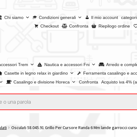
Chi siamo
Condizioni generali
Il mio account
categori
Checkout
Confronta
Riepilogo ordine
accessori Trem
Nautica e accessori Fni
Arredo e compl
Casette in legno relax in giardino
Ferramenta casalingo e acc
Casalingo e divisione Horeca
Confronta
Acquisto iva 4% (
enerali
Confronta
Confronta
I nostri negozi
Riepilogo ordine
e dei prodotti
Wishlist
Checkout
Il mio account
lati
Osculati 58.045.91 Grillo Per Cursore Randa 6 Mm lande garrocci curs