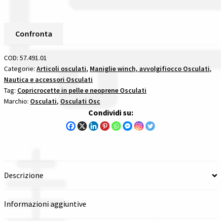
Copricrocette
Spedizioni in italia
In
Pelle
Confronta
Naturale
Tutte le categorie dei prodotti
Taglia
COD:
57.491.01
S
Categorie:
Articoli osculati
,
Maniglie winch, avvolgifiocco Osculati
,
Wishlist
Nautica e accessori Osculati
copricrocette
Tag:
Copricrocette in pelle e neoprene Osculati
in
Checkout
Marchio:
Osculati
,
Osculati Osc
pelle
Condividi su:
e
Il mio account
neoprene
quantità
Descrizione
Informazioni aggiuntive