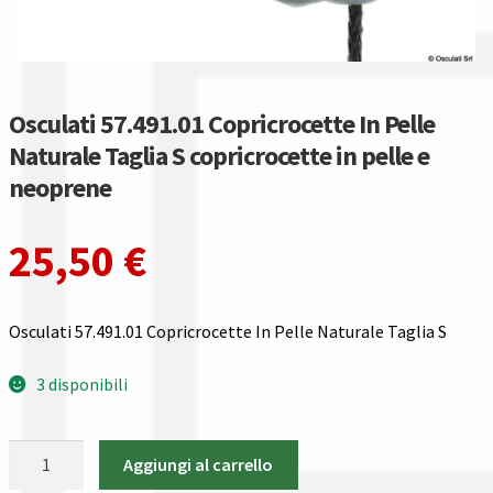
Gestione resi
Guida all’utilizzo del sito
Osculati 57.491.01 Copricrocette In Pelle
Pagamenti
Naturale Taglia S copricrocette in pelle e
neoprene
Privacy policy
Confronta
25,50
€
Confronta
Osculati 57.491.01 Copricrocette In Pelle Naturale Taglia S
I nostri negozi
3 disponibili
Riepilogo ordine
Osculati
Aggiungi al carrello
Spedizioni in europa
57.491.01