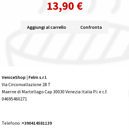
13,90
€
Aggiungi al carrello
Confronta
VeniceShop | Felm s.r.l.
Via Circonvallazione 28 T
Maerne di Martellago Cap 30030 Venezia Italia P.i. e c.f.
04695460271
Telefono :
+390414581139