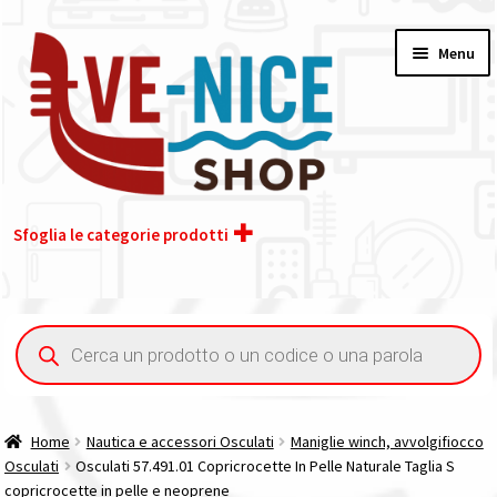
Vai
Vai
Menu
alla
al
navigazione
contenuto
Sfoglia le categorie prodotti
Home
Ricerca
prodotti
Acquisto iva 4% (agevolata)
Chi siamo
Home
Nautica e accessori Osculati
Maniglie winch, avvolgifiocco
Osculati
Osculati 57.491.01 Copricrocette In Pelle Naturale Taglia S
Contatti
copricrocette in pelle e neoprene