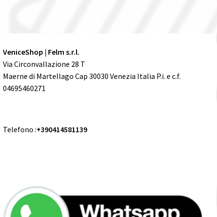
VeniceShop | Felm s.r.l.
Via Circonvallazione 28 T
Maerne di Martellago Cap 30030 Venezia Italia P.i. e c.f.
04695460271
Telefono :
+390414581139