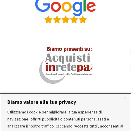
Diamo valore alla tua privacy
In occasione delle FERIE ESTIVE, alcune aziende
Utilizziamo i cookie per migliorare la tua esperienza di
produttrici e corrieri potrebbero sospendere o rallentare
Servizio clienti attivo: Da Lunedì a Venerdì dalle 10:30 alle
navigazione, offrirti pubblicità o contenuti personalizzati e
temporaneamente le attività. Per questo motivo, gli
12:30 e dalle 15:30 alle 17:30
analizzare il nostro traffico. Cliccando “Accetta tutti”, acconsenti al
ordini di alcuni reparti (Utensileria - Ferramenta - arredo)