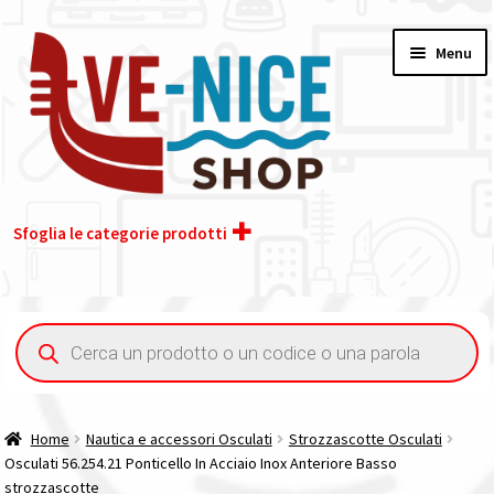
Vai
Vai
Menu
alla
al
navigazione
contenuto
Sfoglia le categorie prodotti
Home
Ricerca
prodotti
Acquisto iva 4% (agevolata)
Chi siamo
Home
Nautica e accessori Osculati
Strozzascotte Osculati
Osculati 56.254.21 Ponticello In Acciaio Inox Anteriore Basso
Contatti
strozzascotte