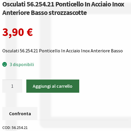
Osculati 56.254.21 Ponticello In Acciaio Inox
Gestione resi
Anteriore Basso strozzascotte
Guida all’utilizzo del sito
3,90
€
Pagamenti
Privacy policy
Osculati 56.254.21 Ponticello In Acciaio Inox Anteriore Basso
Confronta
3 disponibili
Confronta
Osculati
Aggiungi al carrello
56.254.21
I nostri negozi
Ponticello
In
Riepilogo ordine
Acciaio
Confronta
Inox
Spedizioni in europa
Anteriore
COD:
56.254.21