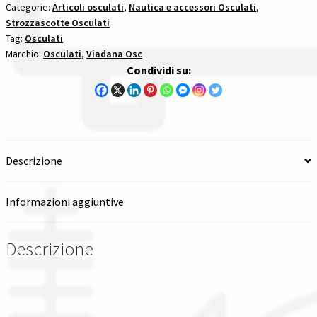
Basso
Categorie:
Articoli osculati
,
Nautica e accessori Osculati
,
Strozzascotte Osculati
strozzascotte
Spedizioni in italia
Tag:
Osculati
quantità
Marchio:
Osculati
,
Viadana Osc
Tutte le categorie dei prodotti
Condividi su:
Wishlist
Checkout
Descrizione
Il mio account
Informazioni aggiuntive
Descrizione