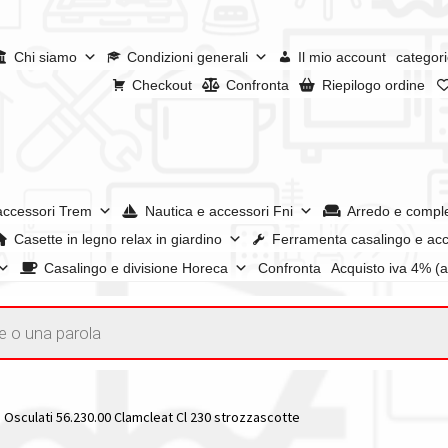
Chi siamo
Condizioni generali
Il mio account
categori
Checkout
Confronta
Riepilogo ordine
accessori Trem
Nautica e accessori Fni
Arredo e compl
Casette in legno relax in giardino
Ferramenta casalingo e acc
Casalingo e divisione Horeca
Confronta
Acquisto iva 4% (
enerali
Confronta
Confronta
I nostri negozi
Riepilogo ordine
e dei prodotti
Wishlist
Checkout
Il mio account
Osculati 56.230.00 Clamcleat Cl 230 strozzascotte