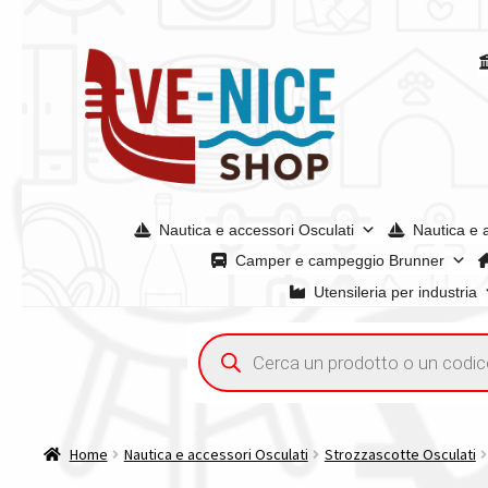
Vai
Vai
alla
al
navigazione
contenuto
Nautica e accessori Osculati
Nautica e 
Camper e campeggio Brunner
Utensileria per industria
Home
Acquisto iva 4% (agevolata)
Chi siamo
Condizioni g
Ricerca
prodotti
Spedizioni in europa
Spedizioni in italia
Tutte le categori
Home
Nautica e accessori Osculati
Strozzascotte Osculati