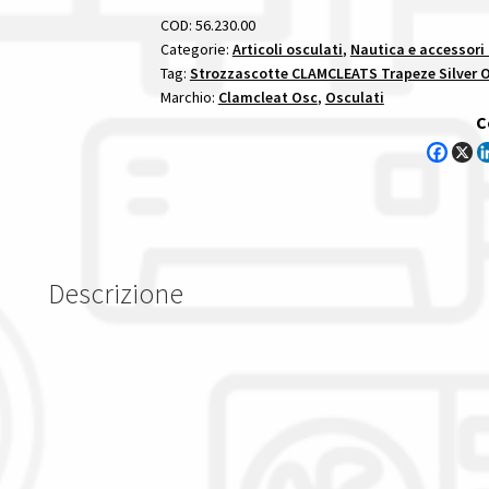
quantità
COD:
56.230.00
Categorie:
Articoli osculati
,
Nautica e accessori
Tag:
Strozzascotte CLAMCLEATS Trapeze Silver O
Marchio:
Clamcleat Osc
,
Osculati
C
Descrizione