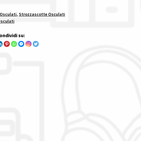
 Osculati
,
Strozzascotte Osculati
sculati
ondividi su: