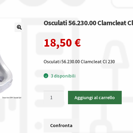
Osculati 56.230.00 Clamcleat Cl
18,50
€
Osculati 56.230.00 Clamcleat Cl 230
3 disponibili
Osculati
Aggiungi al carrello
56.230.00
Clamcleat
Cl
230
Confronta
strozzascotte