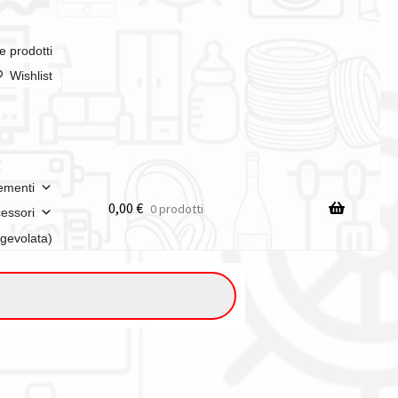
e prodotti
Wishlist
ementi
0,00
€
0 prodotti
essori
agevolata)