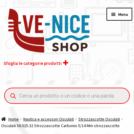
Vai
Vai
Menu
alla
al
navigazione
contenuto
Sfoglia le categorie prodotti
Home
Ricerca
prodotti
Acquisto iva 4% (agevolata)
Chi siamo
Home
Nautica e accessori Osculati
Strozzascotte Osculati
Osculati 56.025.32 Strozzascotte Carbonio 5/14 Mm strozzascotte
Contatti