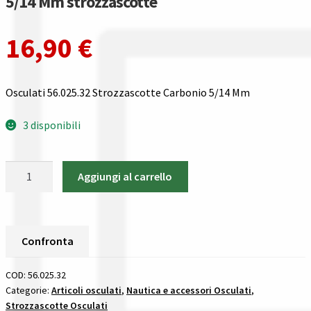
5/14 Mm strozzascotte
Gestione resi
16,90
€
Guida all’utilizzo del sito
Pagamenti
Osculati 56.025.32 Strozzascotte Carbonio 5/14 Mm
Privacy policy
3 disponibili
Confronta
Osculati
Aggiungi al carrello
56.025.32
Confronta
Strozzascotte
Carbonio
I nostri negozi
5/14
Confronta
Mm
Riepilogo ordine
strozzascotte
COD:
56.025.32
quantità
Categorie:
Articoli osculati
,
Nautica e accessori Osculati
,
Spedizioni in europa
Strozzascotte Osculati