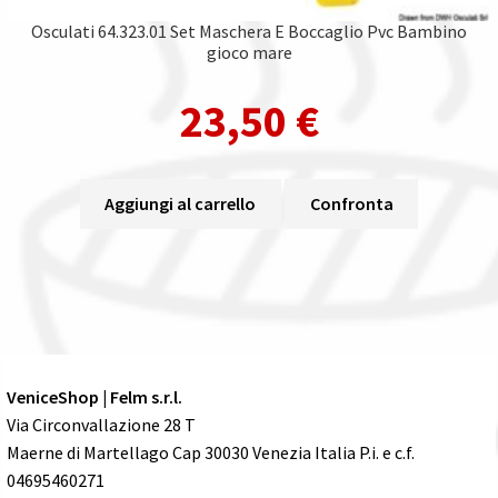
Osculati 64.323.01 Set Maschera E Boccaglio Pvc Bambino
gioco mare
23,50
€
Aggiungi al carrello
Confronta
VeniceShop | Felm s.r.l.
Via Circonvallazione 28 T
Maerne di Martellago Cap 30030 Venezia Italia P.i. e c.f.
04695460271