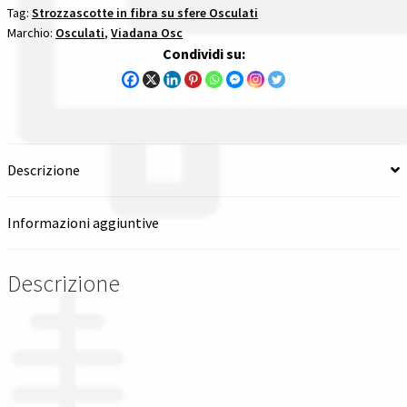
Tag:
Strozzascotte in fibra su sfere Osculati
Spedizioni in italia
Marchio:
Osculati
,
Viadana Osc
Condividi su:
Tutte le categorie dei prodotti
Wishlist
Descrizione
Checkout
Informazioni aggiuntive
Il mio account
Descrizione