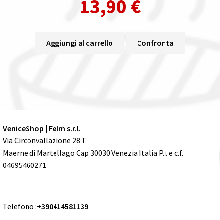
13,90
€
Aggiungi al carrello
Confronta
VeniceShop | Felm s.r.l.
Via Circonvallazione 28 T
Maerne di Martellago Cap 30030 Venezia Italia P.i. e c.f.
04695460271
Telefono :
+390414581139