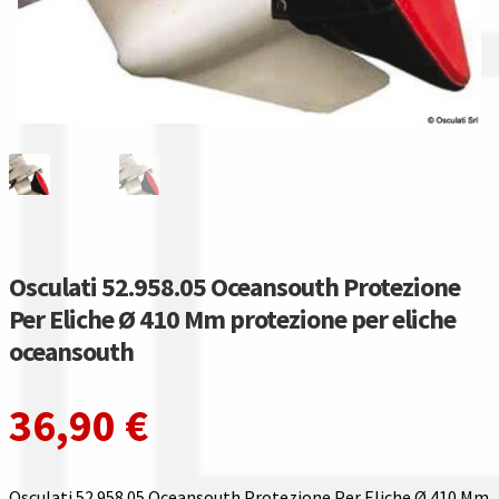
Gestione resi
Guida all’utilizzo del sito
Pagamenti
Privacy policy
Confronta
Osculati 52.958.05 Oceansouth Protezione
Confronta
Per Eliche Ø 410 Mm protezione per eliche
oceansouth
I nostri negozi
36,90
€
Riepilogo ordine
Spedizioni in europa
Osculati 52.958.05 Oceansouth Protezione Per Eliche Ø 410 Mm