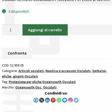
Spedizioni in italia
3 disponibili
Tutte le categorie dei prodotti
Osculati
Aggiungi al carrello
52.958.05
Wishlist
Oceansouth
Protezione
Checkout
Per
Confronta
Eliche
Il mio account
Ø
COD:
52.958.05
410
Categorie:
Articoli osculati
,
Nautica e accessori Osculati
,
Serbatoi,
eliche, giranti Osculati
Mm
Tag:
Protezione per eliche Oceansouth Osculati
protezione
Marchio:
Oceansouth Osc
,
Osculati
per
Condividi su:
eliche
oceansouth
quantità