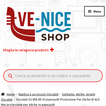
Vai
Vai
Menu
alla
al
navigazione
contenuto
Sfoglia le categorie prodotti
Home
Ricerca
prodotti
Acquisto iva 4% (agevolata)
Chi siamo
Home
Nautica e accessori Osculati
Serbatoi, eliche, giranti
Osculati
Osculati 52.958.05 Oceansouth Protezione Per Eliche Ø 410
Contatti
Mm protezione per eliche oceansouth