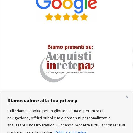
Diamo valore alla tua privacy
In occasione delle FERIE ESTIVE, alcune aziende
Utilizziamo i cookie per migliorare la tua esperienza di
produttrici e corrieri potrebbero sospendere o rallentare
Servizio clienti attivo: Da Lunedì a Venerdì dalle 10:30 alle
navigazione, offrirti pubblicità o contenuti personalizzati e
temporaneamente le attività. Per questo motivo, gli
12:30 e dalle 15:30 alle 17:30
analizzare il nostro traffico. Cliccando “Accetta tutti”, acconsenti al
ordini di alcuni reparti (Utensileria - Ferramenta - arredo)
nostro utilizzo dei cookie.
Politica sui cookie