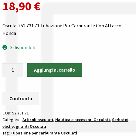
18,90
€
Gestione resi
Guida all’utilizzo del sito
Osculati 52.731.71 Tubazione Per Carburante Con Attacco
Honda
Pagamenti
3 disponibili
Privacy policy
Osculati
Confronta
Aggiungi al carrello
52.731.71
Tubazione
Confronta
Per
Carburante
Confronta
I nostri negozi
Con
Attacco
COD:
52.731.71
Riepilogo ordine
Honda
Categorie:
Articoli osculati
,
Nautica e accessori Osculati
,
Serbatoi,
eliche, giranti Osculati
tubazioni
Spedizioni in europa
Tag:
Tubazione per carburante Osculati
ed