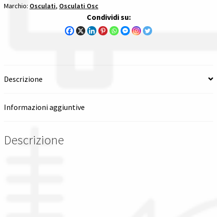
Marchio:
Osculati
,
Osculati Osc
innesti
Condividi su:
Spedizioni in italia
carburante
quantità
Tutte le categorie dei prodotti
Wishlist
Descrizione
Checkout
Informazioni aggiuntive
Il mio account
Descrizione