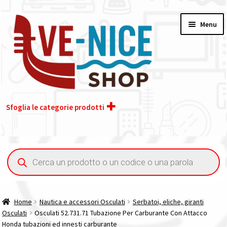
Vai
Vai
Menu
alla
al
navigazione
contenuto
Sfoglia le categorie prodotti
Home
Ricerca
prodotti
Acquisto iva 4% (agevolata)
Chi siamo
Home
Nautica e accessori Osculati
Serbatoi, eliche, giranti
Osculati
Osculati 52.731.71 Tubazione Per Carburante Con Attacco
Contatti
Honda tubazioni ed innesti carburante