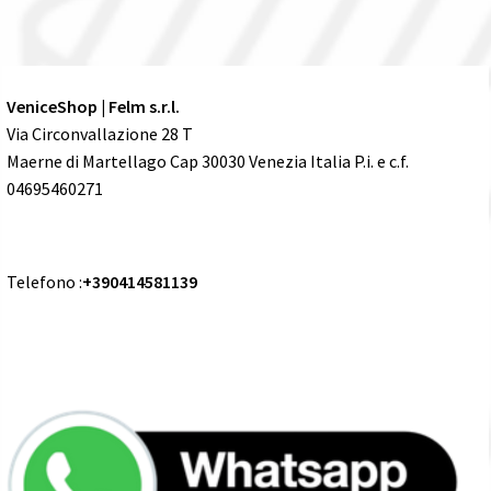
VeniceShop | Felm s.r.l.
Via Circonvallazione 28 T
Maerne di Martellago Cap 30030 Venezia Italia P.i. e c.f.
04695460271
Telefono :
+390414581139