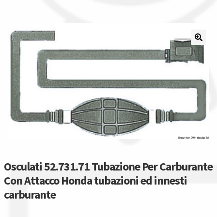
Il nostro gruppo acquisti
La nostra azienda
Condizioni generali
Acquisti in rete pubblica amministrazione
Assicurazione integrativa Garanzia3
Bonus fiscali 2025
Osculati 52.731.71 Tubazione Per Carburante
Diritto di recesso
Con Attacco Honda tubazioni ed innesti
carburante
Garanzia del produttore