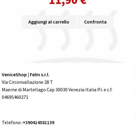
Aggiungi al carrello
Confronta
VeniceShop | Felm s.r.l.
Via Circonvallazione 28 T
Maerne di Martellago Cap 30030 Venezia Italia P.i. e c.f.
04695460271
Telefono :
+390414581139