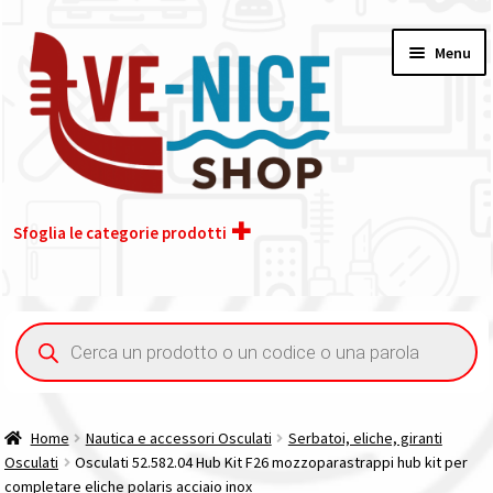
Vai
Vai
Menu
alla
al
navigazione
contenuto
Sfoglia le categorie prodotti
Home
Ricerca
prodotti
Acquisto iva 4% (agevolata)
Chi siamo
Home
Nautica e accessori Osculati
Serbatoi, eliche, giranti
Osculati
Osculati 52.582.04 Hub Kit F26 mozzoparastrappi hub kit per
Contatti
completare eliche polaris acciaio inox