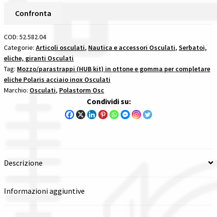
F26
Confronta
Spedizioni in italia
mozzoparastrappi
hub
COD:
52.582.04
Tutte le categorie dei prodotti
kit
Categorie:
Articoli osculati
,
Nautica e accessori Osculati
,
Serbatoi,
eliche, giranti Osculati
per
Tag:
Mozzo/parastrappi (HUB kit) in ottone e gomma per completare
Wishlist
completare
eliche Polaris acciaio inox Osculati
eliche
Marchio:
Osculati
,
Polastorm Osc
Checkout
polaris
Condividi su:
acciaio
inox
Il mio account
quantità
Descrizione
Informazioni aggiuntive