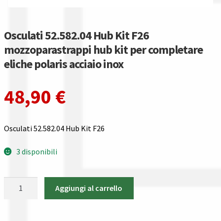
Gestione resi
Guida all’utilizzo del sito
Osculati 52.582.04 Hub Kit F26
mozzoparastrappi hub kit per completare
Pagamenti
eliche polaris acciaio inox
Privacy policy
48,90
€
Confronta
Osculati 52.582.04 Hub Kit F26
Confronta
3 disponibili
I nostri negozi
Osculati
Riepilogo ordine
Aggiungi al carrello
52.582.04
Hub
Spedizioni in europa
Kit