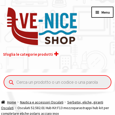
Vai
Vai
Menu
alla
al
navigazione
contenuto
Sfoglia le categorie prodotti
Home
Ricerca
prodotti
Acquisto iva 4% (agevolata)
Chi siamo
Home
Nautica e accessori Osculati
Serbatoi, eliche, giranti
Osculati
Osculati 52.582.01 Hub Kit F13 mozzoparastrappi hub kit per
Contatti
completare eliche polaris acciaio inox