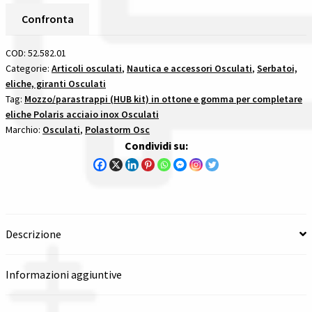
F13
Confronta
Spedizioni in italia
mozzoparastrappi
hub
COD:
52.582.01
Tutte le categorie dei prodotti
kit
Categorie:
Articoli osculati
,
Nautica e accessori Osculati
,
Serbatoi,
eliche, giranti Osculati
per
Tag:
Mozzo/parastrappi (HUB kit) in ottone e gomma per completare
Wishlist
completare
eliche Polaris acciaio inox Osculati
eliche
Marchio:
Osculati
,
Polastorm Osc
Checkout
polaris
Condividi su:
acciaio
inox
Il mio account
quantità
Descrizione
Informazioni aggiuntive