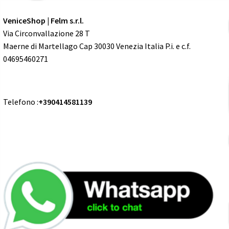
VeniceShop | Felm s.r.l.
Via Circonvallazione 28 T
Maerne di Martellago Cap 30030 Venezia Italia P.i. e c.f.
04695460271
Telefono :
+390414581139