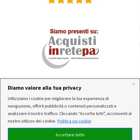
Diamo valore alla tua privacy
In occasione delle FERIE ESTIVE, alcune aziende
Utilizziamo i cookie per migliorare la tua esperienza di
produttrici e corrieri potrebbero sospendere o rallentare
Servizio clienti attivo: Da Lunedì a Venerdì dalle 10:30 alle
navigazione, offrirti pubblicità o contenuti personalizzati e
temporaneamente le attività. Per questo motivo, gli
12:30 e dalle 15:30 alle 17:30
analizzare il nostro traffico. Cliccando “Accetta tutti”, acconsenti al
ordini di alcuni reparti (Utensileria - Ferramenta - arredo)
nostro utilizzo dei cookie.
Politica sui cookie
ricevuti, potrebbero essere CONSEGNATI DOPO IL 25-08-
2026. Noi saremo chiusi per ferie dal 15 al 22 Agosto. Per
Accettare tutto
qualsiasi dubbio, il nostro servizio clienti è a Tua