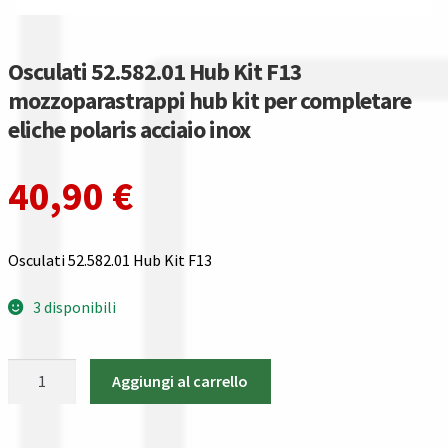
Gestione resi
Guida all’utilizzo del sito
Osculati 52.582.01 Hub Kit F13
mozzoparastrappi hub kit per completare
Pagamenti
eliche polaris acciaio inox
Privacy policy
40,90
€
Confronta
Osculati 52.582.01 Hub Kit F13
Confronta
3 disponibili
I nostri negozi
Osculati
Riepilogo ordine
Aggiungi al carrello
52.582.01
Hub
Spedizioni in europa
Kit