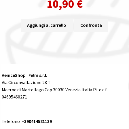
10,90
€
Aggiungi al carrello
Confronta
VeniceShop | Felm s.r.l.
Via Circonvallazione 28 T
Maerne di Martellago Cap 30030 Venezia Italia P.i. e c.f.
04695460271
Telefono :
+390414581139