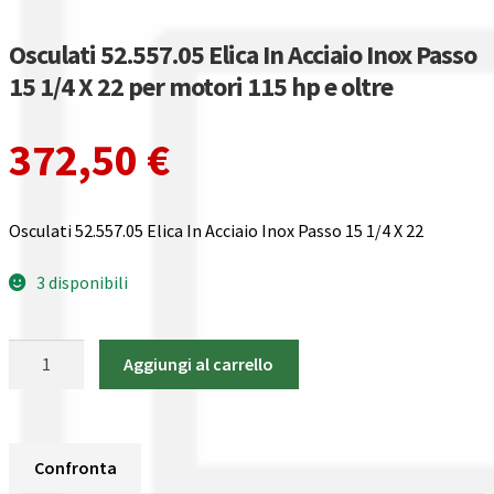
Guida all’utilizzo del sito
Osculati 52.557.05 Elica In Acciaio Inox Passo
Pagamenti
15 1/4 X 22 per motori 115 hp e oltre
Privacy policy
372,50
€
Confronta
Osculati 52.557.05 Elica In Acciaio Inox Passo 15 1/4 X 22
Confronta
3 disponibili
I nostri negozi
Osculati
Riepilogo ordine
Aggiungi al carrello
52.557.05
Elica
Spedizioni in europa
In
Acciaio
Confronta
Spedizioni in italia
Inox