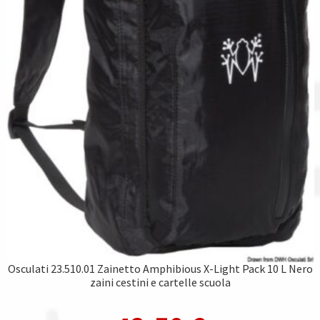
Osculati 23.510.01 Zainetto Amphibious X-Light Pack 10 L Nero
zaini cestini e cartelle scuola