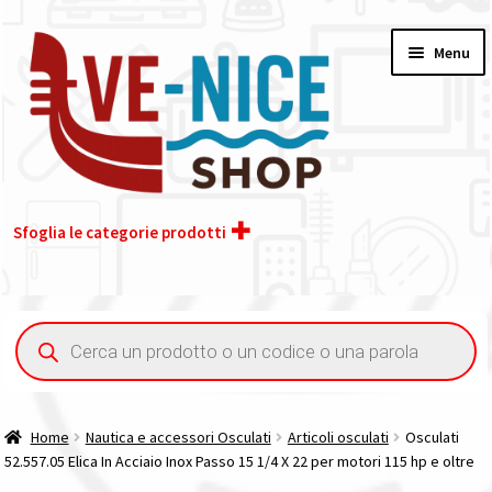
Vai
Vai
Menu
alla
al
navigazione
contenuto
Sfoglia le categorie prodotti
Home
Ricerca
prodotti
Chi siamo
Contatti
Home
Nautica e accessori Osculati
Articoli osculati
Osculati
52.557.05 Elica In Acciaio Inox Passo 15 1/4 X 22 per motori 115 hp e oltre
Il nostro gruppo acquisti