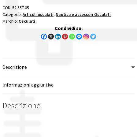
Passo
COD:
52.557.05
Tutte le categorie dei prodotti
15
Categorie:
Articoli osculati
,
Nautica e accessori Osculati
Marchio:
Osculati
1/4
Wishlist
Condividi su:
X
22
Checkout
per
motori
115
Il mio account
Descrizione
hp
e
oltre
Informazioni aggiuntive
quantità
Descrizione