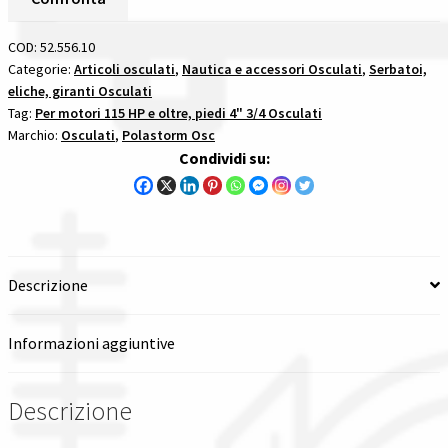
Inox
Spedizioni in italia
Passo
COD:
52.556.10
15
Categorie:
Articoli osculati
,
Nautica e accessori Osculati
,
Serbatoi,
Tutte le categorie dei prodotti
eliche, giranti Osculati
X
Tag:
Per motori 115 HP e oltre, piedi 4" 3/4 Osculati
21L
Marchio:
Osculati
,
Polastorm Osc
per
Wishlist
Condividi su:
motori
115
Checkout
hp
e
Il mio account
oltre
Descrizione
quantità
Informazioni aggiuntive
Descrizione