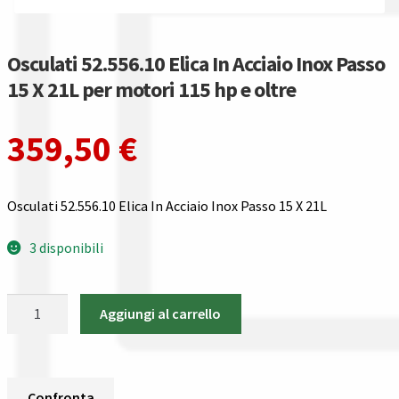
Gestione resi
Guida all’utilizzo del sito
Osculati 52.556.10 Elica In Acciaio Inox Passo
15 X 21L per motori 115 hp e oltre
Pagamenti
359,50
€
Privacy policy
Confronta
Osculati 52.556.10 Elica In Acciaio Inox Passo 15 X 21L
Confronta
3 disponibili
I nostri negozi
Osculati
Aggiungi al carrello
52.556.10
Riepilogo ordine
Elica
In
Spedizioni in europa
Acciaio
Confronta