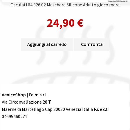
Osculati 64.326.02 Maschera Silicone Adulto gioco mare
24,90
€
Aggiungi al carrello
Confronta
VeniceShop | Felm s.r.l.
Via Circonvallazione 28 T
Maerne di Martellago Cap 30030 Venezia Italia P.i. e c.f.
04695460271