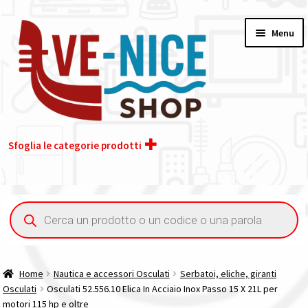
Vai
Vai
Menu
alla
al
navigazione
contenuto
Sfoglia le categorie prodotti
Home
Ricerca
prodotti
Acquisto iva 4% (agevolata)
Chi siamo
Home
Nautica e accessori Osculati
Serbatoi, eliche, giranti
Osculati
Osculati 52.556.10 Elica In Acciaio Inox Passo 15 X 21L per
Contatti
motori 115 hp e oltre