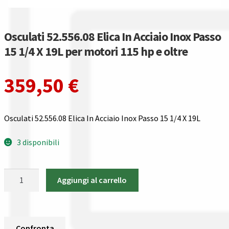
Gestione resi
Guida all’utilizzo del sito
Osculati 52.556.08 Elica In Acciaio Inox Passo
15 1/4 X 19L per motori 115 hp e oltre
Pagamenti
359,50
€
Privacy policy
Confronta
Osculati 52.556.08 Elica In Acciaio Inox Passo 15 1/4 X 19L
Confronta
3 disponibili
I nostri negozi
Osculati
Aggiungi al carrello
52.556.08
Riepilogo ordine
Elica
In
Spedizioni in europa
Acciaio
Confronta