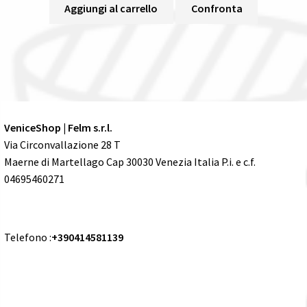
Aggiungi al carrello
Confronta
VeniceShop | Felm s.r.l.
Via Circonvallazione 28 T
Maerne di Martellago Cap 30030 Venezia Italia P.i. e c.f.
04695460271
Telefono :
+390414581139