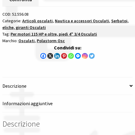
Inox
Spedizioni in italia
Passo
COD:
52.556.08
15
Categorie:
Articoli osculati
,
Nautica e accessori Osculati
,
Serbatoi,
Tutte le categorie dei prodotti
eliche, giranti Osculati
1/4
Tag:
Per motori 115 HP e oltre, piedi 4" 3/4 Osculati
X
Marchio:
Osculati
,
Polastorm Osc
19L
Wishlist
Condividi su:
per
motori
Checkout
115
hp
Il mio account
e
Descrizione
oltre
quantità
Informazioni aggiuntive
Descrizione