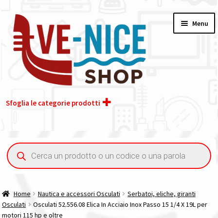
Vai
Vai
Menu
alla
al
navigazione
contenuto
Sfoglia le categorie prodotti
Home
Ricerca
prodotti
Acquisto iva 4% (agevolata)
Chi siamo
Home
Nautica e accessori Osculati
Serbatoi, eliche, giranti
Osculati
Osculati 52.556.08 Elica In Acciaio Inox Passo 15 1/4 X 19L per
Contatti
motori 115 hp e oltre