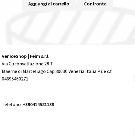
Aggiungi al carrello
Confronta
VeniceShop | Felm s.r.l.
Via Circonvallazione 28 T
Maerne di Martellago Cap 30030 Venezia Italia P.i. e c.f.
04695460271
Telefono :
+390414581139