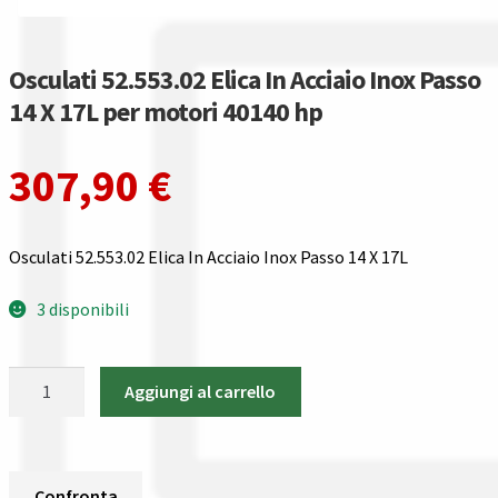
Gestione resi
Guida all’utilizzo del sito
Osculati 52.553.02 Elica In Acciaio Inox Passo
14 X 17L per motori 40140 hp
Pagamenti
307,90
€
Privacy policy
Confronta
Osculati 52.553.02 Elica In Acciaio Inox Passo 14 X 17L
Confronta
3 disponibili
I nostri negozi
Osculati
Aggiungi al carrello
52.553.02
Riepilogo ordine
Elica
In
Spedizioni in europa
Acciaio
Confronta