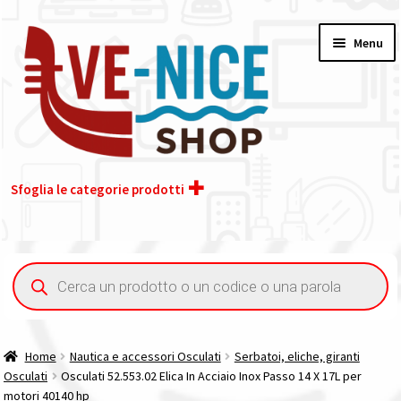
Vai
Vai
Menu
alla
al
navigazione
contenuto
Sfoglia le categorie prodotti
Home
Ricerca
prodotti
Acquisto iva 4% (agevolata)
Chi siamo
Home
Nautica e accessori Osculati
Serbatoi, eliche, giranti
Osculati
Osculati 52.553.02 Elica In Acciaio Inox Passo 14 X 17L per
Contatti
motori 40140 hp