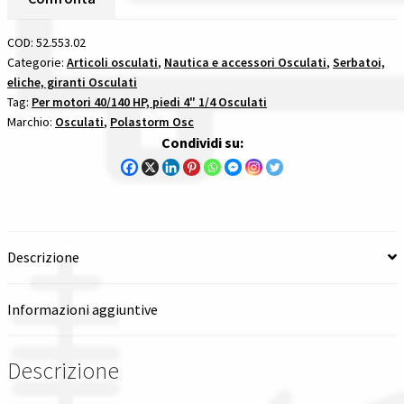
Inox
Spedizioni in italia
Passo
COD:
52.553.02
14
Categorie:
Articoli osculati
,
Nautica e accessori Osculati
,
Serbatoi,
Tutte le categorie dei prodotti
eliche, giranti Osculati
X
Tag:
Per motori 40/140 HP, piedi 4" 1/4 Osculati
17L
Marchio:
Osculati
,
Polastorm Osc
per
Wishlist
Condividi su:
motori
40140
Checkout
hp
quantità
Il mio account
Descrizione
Informazioni aggiuntive
Descrizione