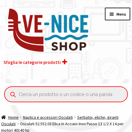
Vai
Vai
Menu
alla
al
navigazione
contenuto
Sfoglia le categorie prodotti
Home
Ricerca
prodotti
Acquisto iva 4% (agevolata)
Chi siamo
Home
Nautica e accessori Osculati
Serbatoi, eliche, giranti
Osculati
Osculati 52.552.03 Elica In Acciaio Inox Passo 13 1/2 X 14 per
Contatti
motori 40140 hp