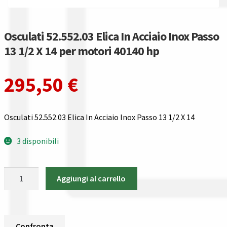
Gestione resi
Guida all’utilizzo del sito
Osculati 52.552.03 Elica In Acciaio Inox Passo
13 1/2 X 14 per motori 40140 hp
Pagamenti
295,50
€
Privacy policy
Confronta
Osculati 52.552.03 Elica In Acciaio Inox Passo 13 1/2 X 14
Confronta
3 disponibili
I nostri negozi
Osculati
Aggiungi al carrello
52.552.03
Riepilogo ordine
Elica
In
Spedizioni in europa
Acciaio
Confronta