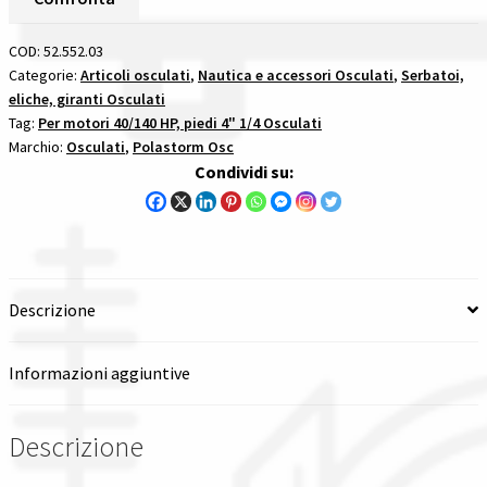
Inox
Spedizioni in italia
Passo
COD:
52.552.03
13
Categorie:
Articoli osculati
,
Nautica e accessori Osculati
,
Serbatoi,
Tutte le categorie dei prodotti
eliche, giranti Osculati
1/2
Tag:
Per motori 40/140 HP, piedi 4" 1/4 Osculati
X
Marchio:
Osculati
,
Polastorm Osc
14
Wishlist
Condividi su:
per
motori
Checkout
40140
hp
Il mio account
quantità
Descrizione
Informazioni aggiuntive
Descrizione