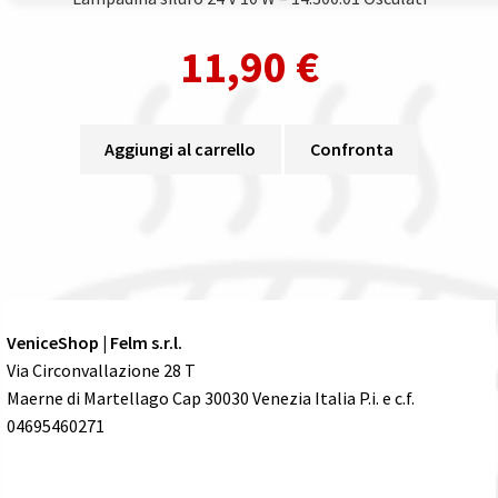
11,90
€
Aggiungi al carrello
Confronta
VeniceShop | Felm s.r.l.
Via Circonvallazione 28 T
Maerne di Martellago Cap 30030 Venezia Italia P.i. e c.f.
04695460271