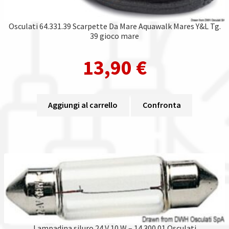
Osculati 64.331.39 Scarpette Da Mare Aquawalk Mares Y&L Tg.
39 gioco mare
13,90
€
Aggiungi al carrello
Confronta
Lampadina siluro 24 V 10 W – 14.300.01 Osculati