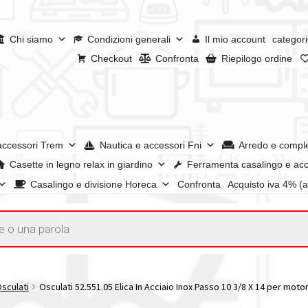
Chi siamo
Condizioni generali
Il mio account
categori
Checkout
Confronta
Riepilogo ordine
accessori Trem
Nautica e accessori Fni
Arredo e compl
Casette in legno relax in giardino
Ferramenta casalingo e acc
Casalingo e divisione Horeca
Confronta
Acquisto iva 4% (
enerali
Confronta
Confronta
I nostri negozi
Riepilogo ordine
e dei prodotti
Wishlist
Checkout
Il mio account
Osculati
Osculati 52.551.05 Elica In Acciaio Inox Passo 10 3/8 X 14 per moto