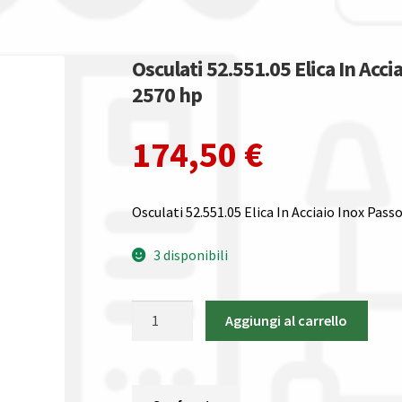
Osculati 52.551.05 Elica In Acci
2570 hp
174,50
€
Osculati 52.551.05 Elica In Acciaio Inox Passo
3 disponibili
Osculati
Aggiungi al carrello
52.551.05
Elica
In
Acciaio