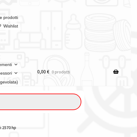
e prodotti
Wishlist
ementi
0,00
€
0 prodotti
essori
agevolata)
ri 2570 hp