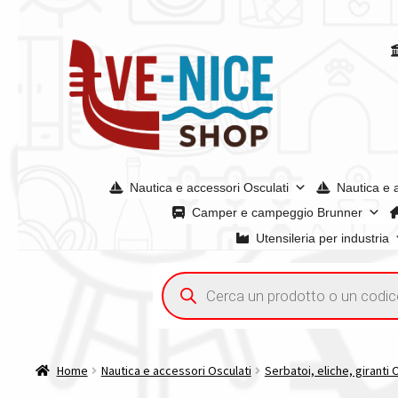
Vai
Vai
alla
al
navigazione
contenuto
Nautica e accessori Osculati
Nautica e 
Camper e campeggio Brunner
Utensileria per industria
Home
Acquisto iva 4% (agevolata)
Chi siamo
Condizioni g
Ricerca
prodotti
Spedizioni in europa
Spedizioni in italia
Tutte le categori
Home
Nautica e accessori Osculati
Serbatoi, eliche, giranti 